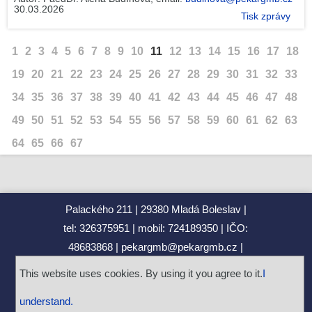
30.03.2026
Tisk zprávy
1
2
3
4
5
6
7
8
9
10
11
12
13
14
15
16
17
18
19
20
21
22
23
24
25
26
27
28
29
30
31
32
33
34
35
36
37
38
39
40
41
42
43
44
45
46
47
48
49
50
51
52
53
54
55
56
57
58
59
60
61
62
63
64
65
66
67
Palackého 211
29380 Mladá Boleslav
tel: 326375951
mobil: 724189350
IČO:
48683868
pekargmb@pekargmb.cz
data box: arsjhws
account number for
This website uses cookies. By using it you agree to it.
I
payments:
19‑5779840267/0100
understand.
Design by
Töpfer
&
Töpfer
, 2018