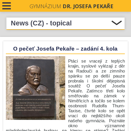
GYMNÁZIUM
DR. JOSEFA PEKAŘE
News (CZ) - topical
Select all
CONTACTS
Podpořme naše absolventky v soutěži Stavba roku
O pečeť Josefa Pekaře – zadání 4. kola
Středočeského kraje 2026
NEWS
Pečeti Josefa Pekaře rozdány
Ptáci se vracejí z teplých
Krásné prožití letních prázdnin.
krajin, syslové vylézají z děr
na Radouči a ze zimního
Nové číslo Student revue je zde!
spánku se po delší pauze
probrala i školní dějepisná
Zámecká premiéra
soutěž O pečeť Josefa
Pekaře. Zatímco třetí kolo
Komisionální zkoušky - podzim 2026
směřovalo na zámek v
Niměřicích a točilo se kolem
Úřední hodiny o prázdninách
osobnosti Rudolfa Thurn-
Zlín
Taxise, čtvrté kolo se opět
vrací do nejbližšího okolí
Run and Help: GJP v pohybu i srdcem!
našeho gymnázia. Poznáte
okno významné
Před prázdninami ještě jedna mise!
mladoboleslavské budovy, na kterou se ptáme? Zadání