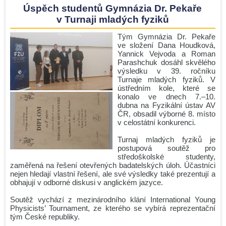
Úspěch studentů Gymnázia Dr. Pekaře
v Turnaji mladých fyziků
Tým Gymnázia Dr. Pekaře
ve složení Dana Houdková,
Yannick Vejvoda a Roman
Parashchuk dosáhl skvělého
výsledku v 39. ročníku
Turnaje mladých fyziků. V
ústředním kole, které se
konalo ve dnech 7.–10.
dubna na Fyzikální ústav AV
ČR, obsadil výborné 8. místo
v celostátní konkurenci.
Turnaj mladých fyziků je
postupová soutěž pro
středoškolské studenty,
zaměřená na řešení otevřených badatelských úloh. Účastníci
nejen hledají vlastní řešení, ale své výsledky také prezentují a
obhajují v odborné diskusi v anglickém jazyce.
Soutěž vychází z mezinárodního klání International Young
Physicists’ Tournament, ze kterého se vybírá reprezentační
tým České republiky.