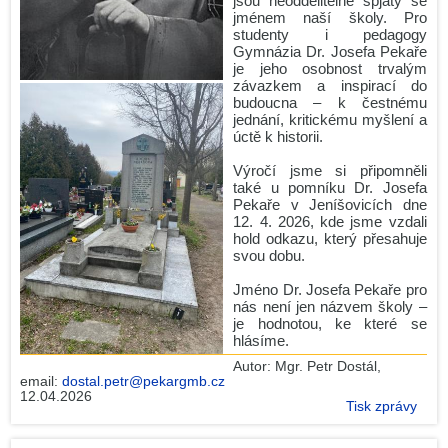
jsou neoddělitelně spjaty se
jménem naší školy. Pro
studenty i pedagogy
Gymnázia Dr. Josefa Pekaře
je jeho osobnost trvalým
závazkem a inspirací do
budoucna – k čestnému
jednání, kritickému myšlení a
úctě k historii.
Výročí jsme si připomněli
také u pomníku Dr. Josefa
Pekaře v Jeníšovicích dne
12. 4. 2026, kde jsme vzdali
hold odkazu, který přesahuje
svou dobu.
Jméno Dr. Josefa Pekaře pro
nás není jen názvem školy –
je hodnotou, ke které se
hlásíme.
Autor:
Mgr. Petr Dostál
,
email:
dostal.petr@pekargmb.cz
12.04.2026
Tisk zprávy