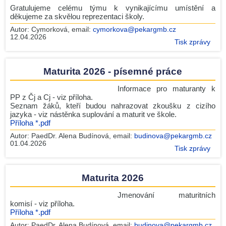
Gratulujeme celému týmu k vynikajícímu umístění a
děkujeme za skvělou reprezentaci školy.
Autor:
Cymorková
, email:
cymorkova@pekargmb.cz
12.04.2026
Tisk zprávy
Maturita 2026 - písemné práce
Informace pro maturanty k
PP z Čj a Cj - viz příloha.
Seznam žáků, kteří budou nahrazovat zkoušku z cizího
jazyka - viz nástěnka suplování a maturit ve škole.
Příloha *.pdf
Autor:
PaedDr. Alena Budínová
, email:
budinova@pekargmb.cz
01.04.2026
Tisk zprávy
Maturita 2026
Jmenování maturitních
komisí - viz příloha.
Příloha *.pdf
Autor:
PaedDr. Alena Budínová
, email:
budinova@pekargmb.cz