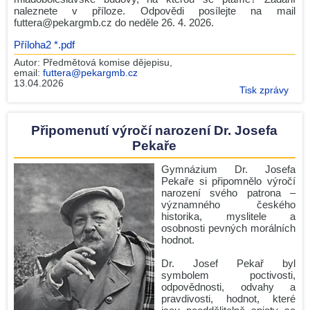
naleznete v příloze. Odpovědi posílejte na mail
Zdeněk Gola spolupracuje s GJP
futtera@pekargmb.cz do neděle 26. 4. 2026.
Maturita 2026 - podzim
Příloha2 *.pdf
2.O v Leteckém muzeu Metoděje Vlacha
Autor:
Předmětová komise dějepisu
,
email:
futtera@pekargmb.cz
Gymnázium Dr. Josefa Pekaře podpořilo Český den proti
13.04.2026
rakovině 2026
Tisk zprávy
Naši studenti získali ocenění města Mladá Boleslav
Mannheim Exchange 2026
Připomenutí výročí narození Dr. Josefa
Pekaře
Maturita 2026 - podzim
Věda v ulicích 2026: Barevná věda oživí park Výstaviště
Gymnázium Dr. Josefa
Pekaře si připomnělo výročí
Jediný český tým s medailí!
narození svého patrona –
významného českého
Srdcem na start, pomocí do cíle! Run and Help 2026 se
historika, myslitele a
blíží!
osobnosti pevných morálních
hodnot.
Archiv news (CZ)
RSS
Dr. Josef Pekař byl
symbolem poctivosti,
odpovědnosti, odvahy a
pravdivosti, hodnot, které