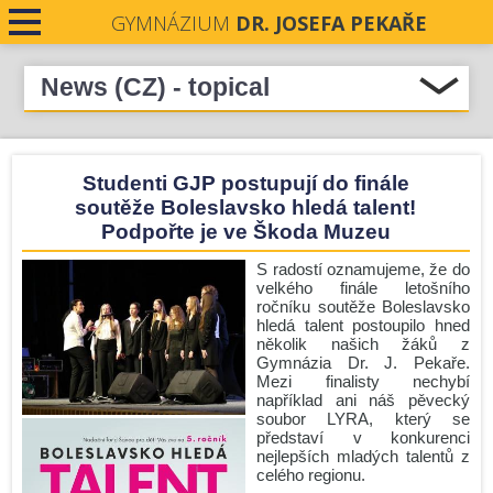
GYMNÁZIUM
DR. JOSEFA PEKAŘE
News (CZ) - topical
Select all
CONTACTS
Podpořme naše absolventky v soutěži Stavba roku
Studenti GJP postupují do finále
Středočeského kraje 2026
NEWS
soutěže Boleslavsko hledá talent!
Pečeti Josefa Pekaře rozdány
Podpořte je ve Škoda Muzeu
Krásné prožití letních prázdnin.
S radostí oznamujeme, že do
Nové číslo Student revue je zde!
velkého finále letošního
ročníku soutěže Boleslavsko
Zámecká premiéra
hledá talent postoupilo hned
několik našich žáků z
Komisionální zkoušky - podzim 2026
Gymnázia Dr. J. Pekaře.
Úřední hodiny o prázdninách
Mezi finalisty nechybí
například ani náš pěvecký
Zlín
soubor LYRA, který se
představí v konkurenci
Run and Help: GJP v pohybu i srdcem!
nejlepších mladých talentů z
celého regionu.
Před prázdninami ještě jedna mise!