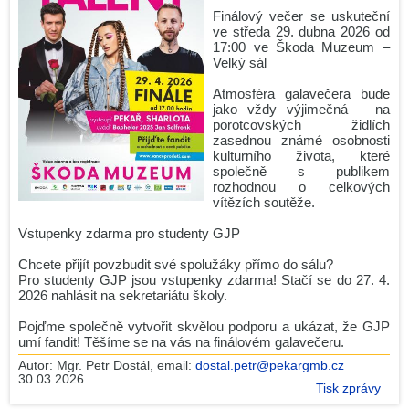
Zdeněk Gola spolupracuje s GJP
Finálový večer se uskuteční
ve středa 29. dubna 2026 od
Maturita 2026 - podzim
17:00 ve Škoda Muzeum –
Velký sál
2.O v Leteckém muzeu Metoděje Vlacha
Atmosféra galavečera bude
Gymnázium Dr. Josefa Pekaře podpořilo Český den proti
jako vždy výjimečná – na
rakovině 2026
porotcovských židlích
zasednou známé osobnosti
Naši studenti získali ocenění města Mladá Boleslav
kulturního života, které
Mannheim Exchange 2026
společně s publikem
rozhodnou o celkových
Maturita 2026 - podzim
vítězích soutěže.
Věda v ulicích 2026: Barevná věda oživí park Výstaviště
Vstupenky zdarma pro studenty GJP
Jediný český tým s medailí!
Chcete přijít povzbudit své spolužáky přímo do sálu?
Srdcem na start, pomocí do cíle! Run and Help 2026 se
Pro studenty GJP jsou vstupenky zdarma! Stačí se do 27. 4.
blíží!
2026 nahlásit na sekretariátu školy.
Archiv news (CZ)
Pojďme společně vytvořit skvělou podporu a ukázat, že GJP
umí fandit! Těšíme se na vás na finálovém galavečeru.
RSS
Autor:
Mgr. Petr Dostál
, email:
dostal.petr@pekargmb.cz
30.03.2026
Tisk zprávy