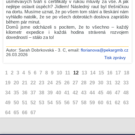
usměvavých tváří s certifikáty v rukou mluvily za vše. A jak
nejlépe oslavit úspěch? Jídlem! Následný raut byl třešničkou
na dortu. Musíme uznat, že po všem tom stání a tleskání nám
vyhládlo natolik, že se po všech dobrotách doslova zaprášilo
během pár minut.
Domů jsme odcházeli s pocitem, že to všechno – každý
kilometr expedice i každá hodina strávená rozvojem
dovedností – stálo za to!
Autor:
Sarah Dobrkovská - 3. C
, email:
florianova@pekargmb.cz
26.03.2026
Tisk zprávy
1
2
3
4
5
6
7
8
9
10
11
12
13
14
15
16
17
18
19
20
21
22
23
24
25
26
27
28
29
30
31
32
33
34
35
36
37
38
39
40
41
42
43
44
45
46
47
48
49
50
51
52
53
54
55
56
57
58
59
60
61
62
63
64
65
66
67