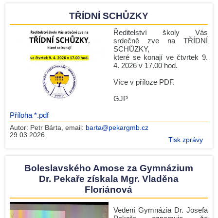
TŘÍDNÍ SCHŮZKY
Ředitelství školy Vás
srdečně zve na TŘÍDNÍ
SCHŮZKY,
které se konají ve čtvrtek 9.
4. 2026 v 17.00 hod.
Více v příloze PDF.
GJP
Příloha *.pdf
Autor:
Petr Bárta
, email:
barta@pekargmb.cz
29.03.2026
Tisk zprávy
Boleslavského Amose za Gymnázium
Dr. Pekaře získala Mgr. Vladěna
Floriánová
Vedení Gymnázia Dr. Josefa