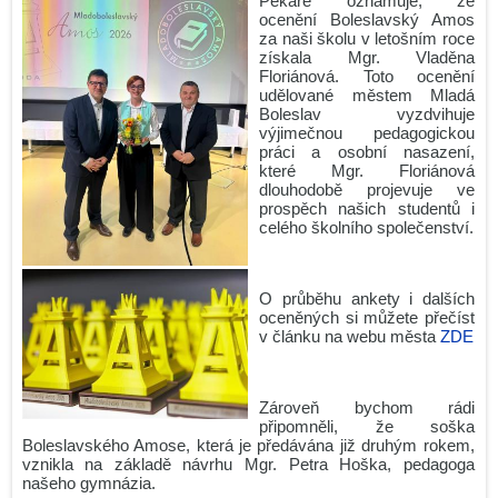
Pekaře oznamuje, že
ocenění Boleslavský Amos
za naši školu v letošním roce
získala Mgr. Vladěna
Floriánová. Toto ocenění
udělované městem Mladá
Boleslav vyzdvihuje
výjimečnou pedagogickou
práci a osobní nasazení,
které Mgr. Floriánová
dlouhodobě projevuje ve
prospěch našich studentů i
celého školního společenství.
O průběhu ankety i dalších
oceněných si můžete přečíst
v článku na webu města
ZDE
Zároveň bychom rádi
připomněli, že soška
Boleslavského Amose, která je předávána již druhým rokem,
vznikla na základě návrhu Mgr. Petra Hoška, pedagoga
našeho gymnázia.