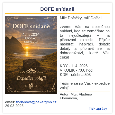
DOFE snídaně
Milé Dofačky, milí Dofáci,
zveme Vás na společnou
snídani, kde se zaměříme na
to nejdůležitější – na
plánování expedic. Přijďte
nasbírat inspiraci, doladit
detaily a připravit se na
dobrodružství, které Vás
čeká!
KDY - 1. 4. 2026
V KOLIK - 7:00 hod.
KDE - učebna 303
Těšíme se na Vás - expedice
volají!
Autor:
Mgr. Vladěna
Floriánová
,
email:
florianova@pekargmb.cz
29.03.2026
Tisk zprávy