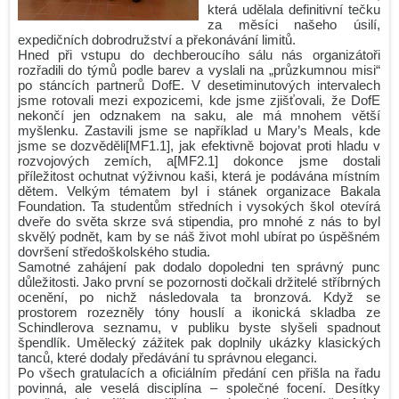
která udělala definitivní tečku
za měsíci našeho úsilí,
expedičních dobrodružství a překonávání limitů.
Hned při vstupu do dechberoucího sálu nás organizátoři
rozřadili do týmů podle barev a vyslali na „průzkumnou misi“
po stáncích partnerů DofE. V desetiminutových intervalech
jsme rotovali mezi expozicemi, kde jsme zjišťovali, že DofE
nekončí jen odznakem na saku, ale má mnohem větší
myšlenku. Zastavili jsme se například u Mary’s Meals, kde
jsme se dozvěděli[MF1.1], jak efektivně bojovat proti hladu v
rozvojových zemích, a[MF2.1] dokonce jsme dostali
příležitost ochutnat výživnou kaši, která je podávána místním
dětem. Velkým tématem byl i stánek organizace Bakala
Foundation. Ta studentům středních i vysokých škol otevírá
dveře do světa skrze svá stipendia, pro mnohé z nás to byl
skvělý podnět, kam by se náš život mohl ubírat po úspěšném
dovršení středoškolského studia.
Samotné zahájení pak dodalo dopoledni ten správný punc
důležitosti. Jako první se pozornosti dočkali držitelé stříbrných
ocenění, po nichž následovala ta bronzová. Když se
prostorem rozezněly tóny houslí a ikonická skladba ze
Schindlerova seznamu, v publiku byste slyšeli spadnout
špendlík. Umělecký zážitek pak doplnily ukázky klasických
tanců, které dodaly předávání tu správnou eleganci.
Po všech gratulacích a oficiálním předání cen přišla na řadu
povinná, ale veselá disciplína – společné focení. Desítky