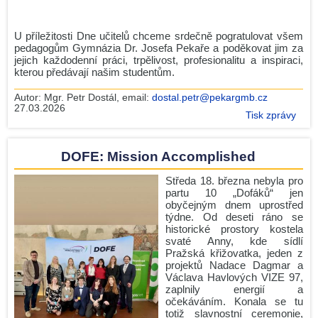
U příležitosti Dne učitelů chceme srdečně pogratulovat všem
pedagogům Gymnázia Dr. Josefa Pekaře a poděkovat jim za
jejich každodenní práci, trpělivost, profesionalitu a inspiraci,
kterou předávají našim studentům.
Autor:
Mgr. Petr Dostál
, email:
dostal.petr@pekargmb.cz
27.03.2026
Tisk zprávy
DOFE: Mission Accomplished
Středa 18. března nebyla pro
partu 10 „Dofáků“ jen
obyčejným dnem uprostřed
týdne. Od deseti ráno se
historické prostory kostela
svaté Anny, kde sídlí
Pražská křižovatka, jeden z
projektů Nadace Dagmar a
Václava Havlových VIZE 97,
zaplnily energií a
očekáváním. Konala se tu
totiž slavnostní ceremonie,