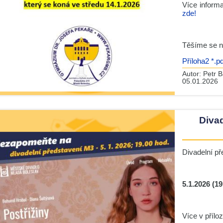
Více inform
zde!
Těšíme se 
Příloha2 *.pd
Autor:
Petr B
05.01.2026
Divad
Divadelní p
5.1.2026 (19
Více v přílo