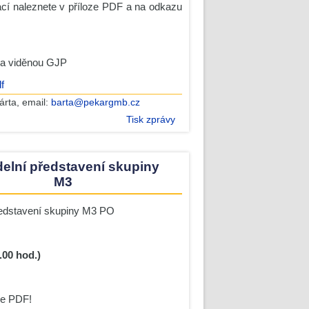
ací naleznete v příloze PDF a na odkazu
na viděnou GJP
f
árta
, email:
barta@pekargmb.cz
Tisk zprávy
elní představení skupiny
M3
ředstavení skupiny M3 PO
.00 hod.)
ze PDF!