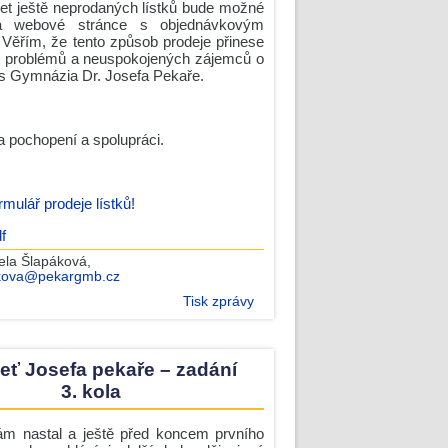
čet ještě neprodaných lístků bude možné
na webové stránce s objednávkovým
 Věřím, že tento způsob prodeje přinese
 problémů a neuspokojených zájemců o
es Gymnázia Dr. Josefa Pekaře.
 pochopení a spolupráci.
mulář prodeje lístků!
f
ela Šlapáková
,
kova@pekargmb.cz
Tisk zprávy
eť Josefa pekaře – zadání
3. kola
m nastal a ještě před koncem prvního