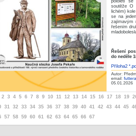
pololetí se
soutěže O 
lichém) kol
se na jede
zajímavým m
řešením dru
mladobolesl
Řešení pos
do neděle 1
Příloha2 *.pd
Autor:
Předm
email:
futte
05.01.2026
2
3
4
5
6
7
8
9
10
11
12
13
14
15
16
17
18
19
2
0
31
32
33
34
35
36
37
38
39
40
41
42
43
44
45
4
6
57
58
59
60
61
62
63
64
65
66
67