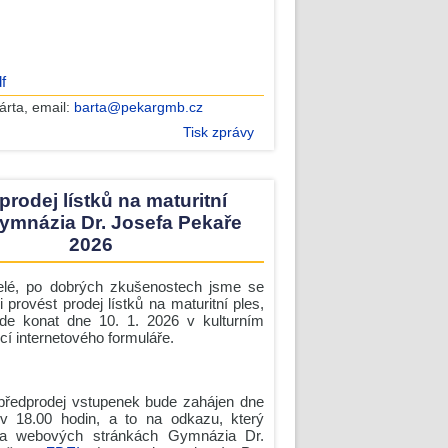
f
árta
, email:
barta@pekargmb.cz
Tisk zprávy
prodej lístků na maturitní
ymnázia Dr. Josefa Pekaře
2026
elé, po dobrých zkušenostech jsme se
i provést prodej lístků na maturitní ples,
de konat dne 10. 1. 2026 v kulturním
í internetového formuláře.
 předprodej vstupenek bude zahájen dne
v 18.00 hodin, a to na odkazu, který
na webových stránkách Gymnázia Dr.