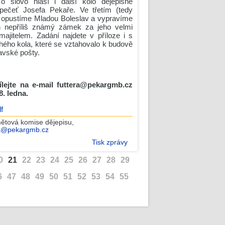
 o slovo hlásí i další kolo dějepisné
pečeť Josefa Pekaře. Ve třetím (tedy
e opustíme Mladou Boleslav a vypravíme
n nepříliš známý zámek za jeho velmi
ajitelem. Zadání najdete v příloze i s
hého kola, které se vztahovalo k budově
avské pošty.
ílejte na e-mail futtera@pekargmb.cz
8. ledna.
f
ětová komise dějepisu
,
ra@pekargmb.cz
Tisk zprávy
0
21
22
23
24
25
26
27
28
29
6
47
48
49
50
51
52
53
54
55