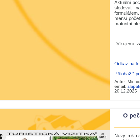
Aktuální po
sledovat 
formulářem.
menší počet
maturitní pl
Děkujeme za
Odkaz na for
Příloha2 *.pd
Autor:
Micha
email:
slapa
20.12.2025
O peč
Nový rok ná