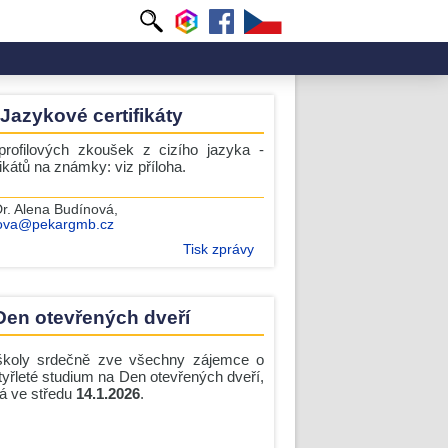
Jazykové certifikáty
rofilových zkoušek z cizího jazyka -
fikátů na známky: viz příloha.
r. Alena Budínová
,
ova@pekargmb.cz
Tisk zprávy
Den otevřených dveří
 školy srdečně zve všechny zájemce o
tyřleté studium na Den otevřených dveří,
ná ve středu
14.1.2026
.