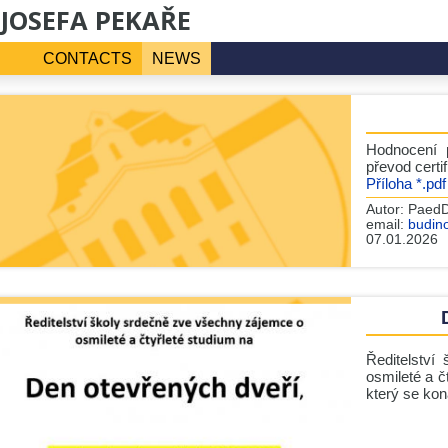
 JOSEFA PEKAŘE
CONTACTS
NEWS
Hodnocení p
převod certi
Příloha *.pdf
Autor:
PaedD
email:
budin
07.01.2026
Ředitelství
osmileté a č
který se ko