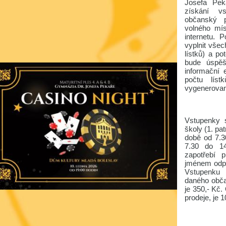
Josefa Pe
získání vs
občanský p
volného mís
internetu. 
vyplnit všec
lístků) a po
bude úspěš
informační 
počtu lís
vygenerovan
Vstupenky 
školy (1. pat
době od 7.3
7.30 do 14
zapotřebí 
jménem odpo
Vstupenku 
daného obča
je 350,- Kč.
prodeje, je 1