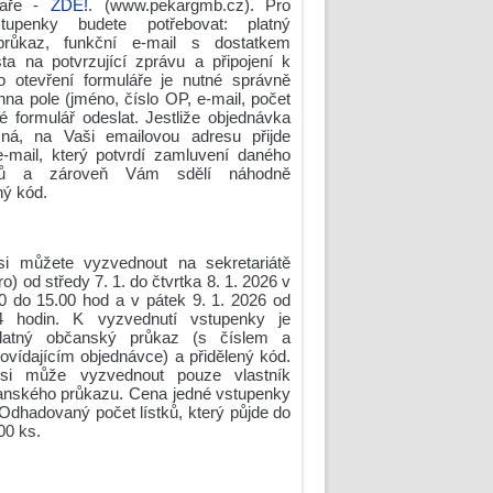
kaře -
ZDE!
. (www.pekargmb.cz). Pro
tupenky budete potřebovat: platný
růkaz, funkční e-mail s dostatkem
ta na potvrzující zprávu a připojení k
Po otevření formuláře je nutné správně
hna pole (jméno, číslo OP, e-mail, počet
té formulář odeslat. Jestliže objednávka
ná, na Vaši emailovou adresu přijde
e-mail, který potvrdí zamluvení daného
tků a zároveň Vám sdělí náhodně
ý kód.
si můžete vyzvednout na sekretariátě
ro) od středy 7. 1. do čtvrtka 8. 1. 2026 v
0 do 15.00 hod a v pátek 9. 1. 2026 od
 hodin. K vyzvednutí vstupenky je
platný občanský průkaz (s číslem a
vídajícím objednávce) a přidělený kód.
si může vyzvednout pouze vlastník
nského průkazu. Cena jedné vstupenky
 Odhadovaný počet lístků, který půjde do
00 ks.