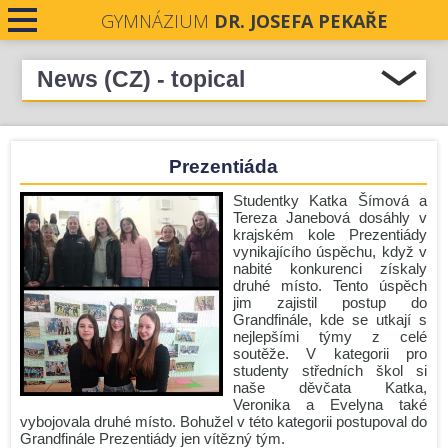
GYMNÁZIUM
DR. JOSEFA PEKAŘE
News (CZ) - topical
Select all
CONTACTS
Podpořme naše absolventky v soutěži Stavba roku
Prezentiáda
Středočeského kraje 2026
NEWS
Pečeti Josefa Pekaře rozdány
Studentky Katka Šímová a
Tereza Janebová dosáhly v
Krásné prožití letních prázdnin.
krajském kole Prezentiády
vynikajícího úspěchu, když v
Nové číslo Student revue je zde!
nabité konkurenci získaly
Zámecká premiéra
druhé místo. Tento úspěch
jim zajistil postup do
Komisionální zkoušky - podzim 2026
Grandfinále, kde se utkají s
nejlepšími týmy z celé
Úřední hodiny o prázdninách
soutěže. V kategorii pro
studenty středních škol si
Zlín
naše děvčata Katka,
Veronika a Evelyna také
Run and Help: GJP v pohybu i srdcem!
vybojovala druhé místo. Bohužel v této kategorii postupoval do
Před prázdninami ještě jedna mise!
Grandfinále Prezentiády jen vítězný tým.