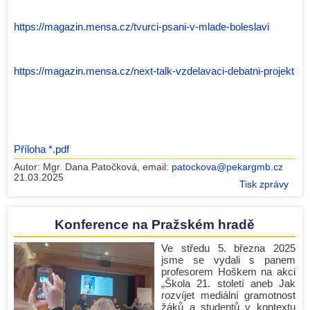
https://magazin.mensa.cz/tvurci-psani-v-mlade-boleslavi
https://magazin.mensa.cz/next-talk-vzdelavaci-debatni-projekt
Příloha *.pdf
Autor:
Mgr. Dana Patočková
, email:
patockova@pekargmb.cz
21.03.2025
Tisk zprávy
Konference na Pražském hradě
Ve středu 5. března 2025
jsme se vydali s panem
profesorem Hoškem na akci
„Škola 21. století aneb Jak
rozvíjet mediální gramotnost
žáků a studentů v kontextu