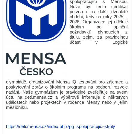
spolupracující s Mensou.
Nově byl tento certifikát
potvrzen na další dvouleté
období, tedy na roky 2025 –
2026. Organizace jej uděluje
školám po splnění
požadavků plynoucích z
titulu, zejm. za pravidelnou
účast v Logické
olympiádě, organizování Mensa IQ testování pro zájemce a
poskytování zpráv o školním programu na podporu rozvoje
nadání. Naše gymnázium je pravidelně zveřejňuje na svém
účtu na deti.mensa.cz a výběrově informuje o některých
událostech nebo projektech v ročence Mensy nebo v jejím
měsíčníku.
https://deti.mensa.cz/index.php?pg=spolupracujici-skoly