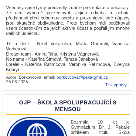
Zdeněk Gola spolupracuje s GJP
Všechny naše týmy předvedly zdařilé prezentace a dokázaly,
že umí výborně prezentovat. Jejich odvaha a ochota
Maturita 2026 - podzim
předstoupit před odbornou porotu a prezentovat své nápady
jsou skutečně obdivuhodné. Proto bychom rádi poděkovali
2.O v Leteckém muzeu Metoděje Vlacha
všem účastníkům za jejich aktivní účast a popřáli jim mnoho
Gymnázium Dr. Josefa Pekaře podpořilo Český den proti
dalších úspěchů.
rakovině 2026
Tři a dost - Nikol Vokálková, Marta Garmatii, Vanessa
Naši studenti získali ocenění města Mladá Boleslav
Weberová
Dream team - Amira Taha, Kristýna Vágnerová
Mannheim Exchange 2026
No name - Kateřina Šímová, Tereza Janebová
Lorelei - Kateřina Ratimcová, Veronika Ratimcová, Evelyna
Maturita 2026 - podzim
Kobryn
Věda v ulicích 2026: Barevná věda oživí park Výstaviště
Autor:
Bořkovcová
, email:
borkovcova@pekargmb.cz
25.03.2025
Jediný český tým s medailí!
Tisk zprávy
Srdcem na start, pomocí do cíle! Run and Help 2026 se
blíží!
GJP – ŠKOLA SPOLUPRACUJÍCÍ S
Archiv news (CZ)
MENSOU
RSS
Bezmála 10 let je
Gymnázium Dr. J. Pekaře
držitelem titulu Škola