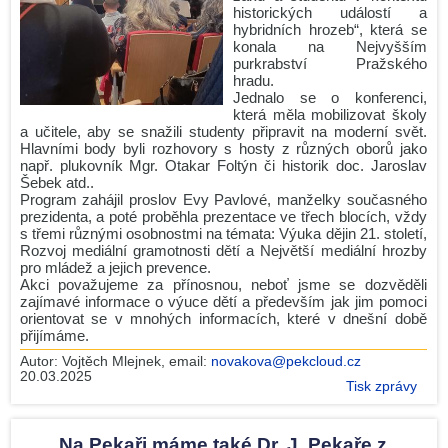
historických událostí a
hybridních hrozeb“, která se
konala na Nejvyšším
purkrabství Pražského
hradu.
Jednalo se o konferenci,
která měla mobilizovat školy
a učitele, aby se snažili studenty připravit na moderní svět.
Hlavními body byli rozhovory s hosty z různých oborů jako
např. plukovník Mgr. Otakar Foltýn či historik doc. Jaroslav
Šebek atd..
Program zahájil proslov Evy Pavlové, manželky současného
prezidenta, a poté proběhla prezentace ve třech blocích, vždy
s třemi různými osobnostmi na témata: Výuka dějin 21. století,
Rozvoj mediální gramotnosti dětí a Největší mediální hrozby
pro mládež a jejich prevence.
Akci považujeme za přínosnou, neboť jsme se dozvěděli
zajímavé informace o výuce dětí a především jak jim pomoci
orientovat se v mnohých informacích, které v dnešní době
přijímáme.
Autor:
Vojtěch Mlejnek
, email:
novakova@pekcloud.cz
20.03.2025
Tisk zprávy
Na Pekaři máme také Dr. J. Pekaře z