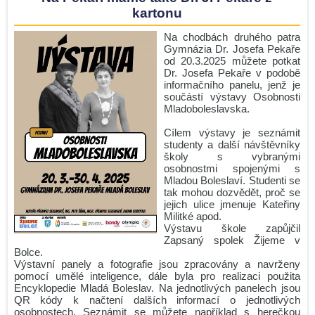
kartonu
Na chodbách druhého patra
Gymnázia Dr. Josefa Pekaře
od 20.3.2025 můžete potkat
Dr. Josefa Pekaře v podobě
informačního panelu, jenž je
součástí výstavy Osobnosti
Mladoboleslavska.
Cílem výstavy je seznámit
studenty a další návštěvníky
školy s vybranými
osobnostmi spojenými s
Mladou Boleslaví. Studenti se
tak mohou dozvědět, proč se
jejich ulice jmenuje Kateřiny
Militké apod.
Výstavu škole zapůjčil
Zapsaný spolek Žijeme v
Bolce.
Výstavní panely a fotografie jsou zpracovány a navrženy
pomocí umělé inteligence, dále byla pro realizaci použita
Encyklopedie Mladá Boleslav. Na jednotlivých panelech jsou
QR kódy k načtení dalších informací o jednotlivých
osobnostech. Seznámit se můžete například s herečkou