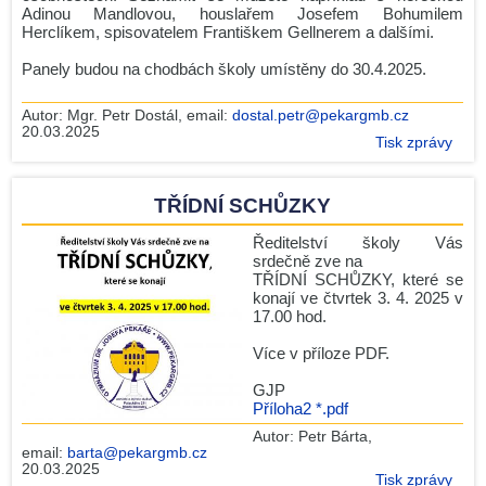
Adinou Mandlovou, houslařem Josefem Bohumilem
Herclíkem, spisovatelem Františkem Gellnerem a dalšími.
Panely budou na chodbách školy umístěny do 30.4.2025.
Autor:
Mgr. Petr Dostál
, email:
dostal.petr@pekargmb.cz
20.03.2025
Tisk zprávy
TŘÍDNÍ SCHŮZKY
Ředitelství školy Vás
srdečně zve na
TŘÍDNÍ SCHŮZKY, které se
konají ve čtvrtek 3. 4. 2025 v
17.00 hod.
Více v příloze PDF.
GJP
Příloha2 *.pdf
Autor:
Petr Bárta
,
email:
barta@pekargmb.cz
20.03.2025
Tisk zprávy