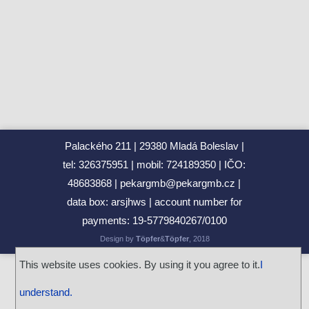
Zdeněk Gola spolupracuje s GJP
Maturita 2026 - podzim
2.O v Leteckém muzeu Metoděje Vlacha
Gymnázium Dr. Josefa Pekaře podpořilo Český den proti
rakovině 2026
Naši studenti získali ocenění města Mladá Boleslav
Mannheim Exchange 2026
Palackého 211
29380 Mladá Boleslav
Maturita 2026 - podzim
tel: 326375951
mobil: 724189350
IČO:
Věda v ulicích 2026: Barevná věda oživí park Výstaviště
48683868
pekargmb@pekargmb.cz
Jediný český tým s medailí!
data box: arsjhws
account number for
Srdcem na start, pomocí do cíle! Run and Help 2026 se
payments:
19‑5779840267/0100
blíží!
Design by
Töpfer
&
Töpfer
, 2018
Archiv news (CZ)
RSS
This website uses cookies. By using it you agree to it.
I
understand.