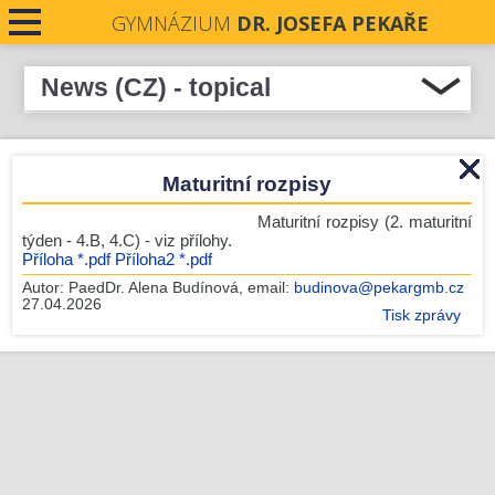
GYMNÁZIUM
DR. JOSEFA PEKAŘE
News (CZ) - topical
Select all
CONTACTS
Podpořme naše absolventky v soutěži Stavba roku
Maturitní rozpisy
NEWS
Středočeského kraje 2026
Pečeti Josefa Pekaře rozdány
Maturitní rozpisy (2. maturitní
týden - 4.B, 4.C) - viz přílohy.
Krásné prožití letních prázdnin.
Příloha *.pdf
Příloha2 *.pdf
Nové číslo Student revue je zde!
Autor:
PaedDr. Alena Budínová
, email:
budinova@pekargmb.cz
27.04.2026
Zámecká premiéra
Tisk zprávy
Komisionální zkoušky - podzim 2026
Úřední hodiny o prázdninách
Zlín
Run and Help: GJP v pohybu i srdcem!
Před prázdninami ještě jedna mise!