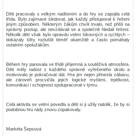
Zdeněk Gola spolupracuje s GJP
Děti pracovaly s velkým nadšením a do hry se zapojila celá
Maturita 2026 - podzim
třída. Bylo zajímavé sledovat, jak každý přistupoval k řešení
2.O v Leteckém muzeu Metoděje Vlacha
jiným způsobem. Některým žákům chvíli trvalo, než přišli na
správný postup, ale nevzdávali se a společně hledali řešení.
Gymnázium Dr. Josefa Pekaře podpořilo Český den proti
Několik dětí však bylo opravdu velmi šikovných a rychlých –
rakovině 2026
dokázaly šifry rozluštit téměř okamžitě a často pomáhaly
ostatním spolužákům.
Naši studenti získali ocenění města Mladá Boleslav
Mannheim Exchange 2026
Během hry panovala ve třídě příjemná a soutěživá atmosféra.
Maturita 2026 - podzim
Děti měly radost z každého správně vyřešeného úkolu a
Věda v ulicích 2026: Barevná věda oživí park Výstaviště
motivovalo je pokračovat dál. Hra jim nejen přinesla zábavu,
ale zároveň procvičila jejich logické myšlení, trpělivost,
Jediný český tým s medailí!
komunikaci i schopnost spolupracovat v týmu.
Srdcem na start, pomocí do cíle! Run and Help 2026 se
blíží!
Celá aktivita se velmi povedla a děti si ji užily natolik, že by si
Archiv news (CZ)
podobnou hru rády znovu zopakovaly.
RSS
Markéta Šepsová