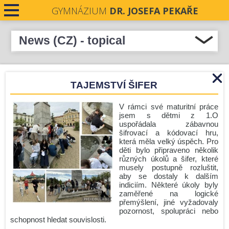
GYMNÁZIUM
DR. JOSEFA PEKAŘE
News (CZ) - topical
Select all
CONTACTS
Podpořme naše absolventky v soutěži Stavba roku
TAJEMSTVÍ ŠIFER
NEWS
Středočeského kraje 2026
Pečeti Josefa Pekaře rozdány
V rámci své maturitní práce
jsem s dětmi z 1.O
Krásné prožití letních prázdnin.
uspořádala zábavnou
Nové číslo Student revue je zde!
šifrovací a kódovací hru,
která měla velký úspěch. Pro
Zámecká premiéra
děti bylo připraveno několik
různých úkolů a šifer, které
Komisionální zkoušky - podzim 2026
musely postupně rozluštit,
aby se dostaly k dalším
Úřední hodiny o prázdninách
indiciím. Některé úkoly byly
Zlín
zaměřené na logické
přemýšlení, jiné vyžadovaly
Run and Help: GJP v pohybu i srdcem!
pozornost, spolupráci nebo
schopnost hledat souvislosti.
Před prázdninami ještě jedna mise!