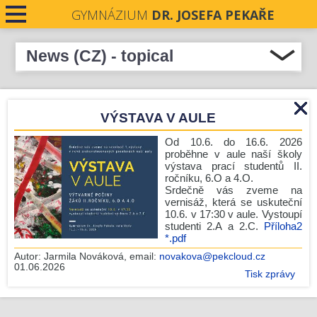
GYMNÁZIUM
DR. JOSEFA PEKAŘE
News (CZ) - topical
Select all
CONTACTS
Podpořme naše absolventky v soutěži Stavba roku
VÝSTAVA V AULE
NEWS
Středočeského kraje 2026
Pečeti Josefa Pekaře rozdány
Od 10.6. do 16.6. 2026
proběhne v aule naší školy
Krásné prožití letních prázdnin.
výstava prací studentů II.
ročníku, 6.O a 4.O.
Nové číslo Student revue je zde!
Srdečně vás zveme na
vernisáž, která se uskuteční
Zámecká premiéra
10.6. v 17:30 v aule. Vystoupí
Komisionální zkoušky - podzim 2026
studenti 2.A a 2.C.
Příloha2
*.pdf
Úřední hodiny o prázdninách
Autor:
Jarmila Nováková
, email:
novakova@pekcloud.cz
Zlín
01.06.2026
Tisk zprávy
Run and Help: GJP v pohybu i srdcem!
Před prázdninami ještě jedna mise!