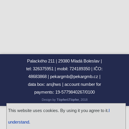
Zdeněk Gola spolupracuje s GJP
Maturita 2026 - podzim
2.O v Leteckém muzeu Metoděje Vlacha
Gymnázium Dr. Josefa Pekaře podpořilo Český den proti
rakovině 2026
Naši studenti získali ocenění města Mladá Boleslav
Mannheim Exchange 2026
Palackého 211
29380 Mladá Boleslav
Maturita 2026 - podzim
tel: 326375951
mobil: 724189350
IČO:
Věda v ulicích 2026: Barevná věda oživí park Výstaviště
48683868
pekargmb@pekargmb.cz
Jediný český tým s medailí!
data box: arsjhws
account number for
Srdcem na start, pomocí do cíle! Run and Help 2026 se
payments:
19‑5779840267/0100
blíží!
Design by
Töpfer
&
Töpfer
, 2018
Archiv news (CZ)
RSS
This website uses cookies. By using it you agree to it.
I
understand.