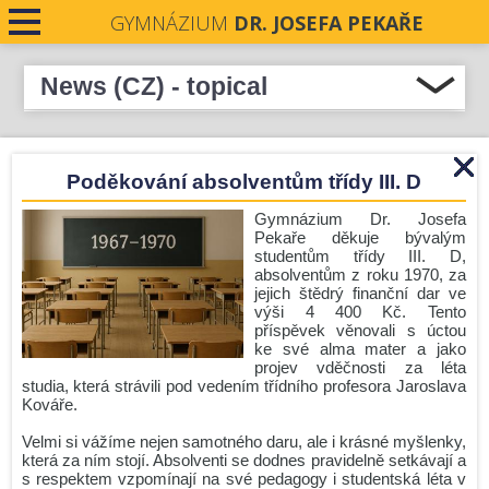
GYMNÁZIUM
DR. JOSEFA PEKAŘE
News (CZ) - topical
Select all
CONTACTS
Podpořme naše absolventky v soutěži Stavba roku
Poděkování absolventům třídy III. D
NEWS
Středočeského kraje 2026
Pečeti Josefa Pekaře rozdány
Gymnázium Dr. Josefa
Pekaře děkuje bývalým
Krásné prožití letních prázdnin.
studentům třídy III. D,
absolventům z roku 1970, za
Nové číslo Student revue je zde!
jejich štědrý finanční dar ve
výši 4 400 Kč. Tento
Zámecká premiéra
příspěvek věnovali s úctou
Komisionální zkoušky - podzim 2026
ke své alma mater a jako
projev vděčnosti za léta
Úřední hodiny o prázdninách
studia, která strávili pod vedením třídního profesora Jaroslava
Kováře.
Zlín
Velmi si vážíme nejen samotného daru, ale i krásné myšlenky,
Run and Help: GJP v pohybu i srdcem!
která za ním stojí. Absolventi se dodnes pravidelně setkávají a
Před prázdninami ještě jedna mise!
s respektem vzpomínají na své pedagogy i studentská léta v