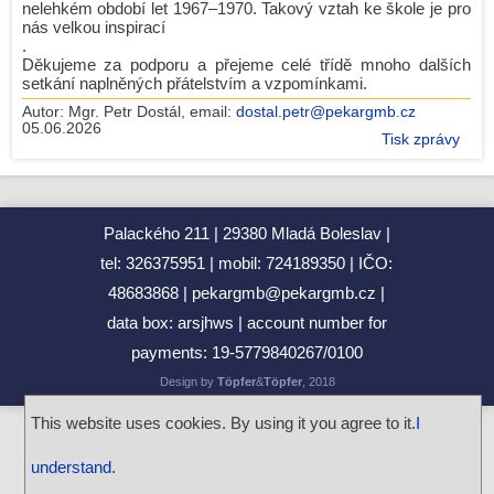
nelehkém období let 1967–1970. Takový vztah ke škole je pro
Zdeněk Gola spolupracuje s GJP
nás velkou inspirací
.
Maturita 2026 - podzim
Děkujeme za podporu a přejeme celé třídě mnoho dalších
setkání naplněných přátelstvím a vzpomínkami.
2.O v Leteckém muzeu Metoděje Vlacha
Autor:
Mgr. Petr Dostál
, email:
dostal.petr@pekargmb.cz
Gymnázium Dr. Josefa Pekaře podpořilo Český den proti
05.06.2026
rakovině 2026
Tisk zprávy
Naši studenti získali ocenění města Mladá Boleslav
Mannheim Exchange 2026
Palackého 211
29380 Mladá Boleslav
Maturita 2026 - podzim
tel: 326375951
mobil: 724189350
IČO:
Věda v ulicích 2026: Barevná věda oživí park Výstaviště
48683868
pekargmb@pekargmb.cz
Jediný český tým s medailí!
data box: arsjhws
account number for
Srdcem na start, pomocí do cíle! Run and Help 2026 se
payments:
19‑5779840267/0100
blíží!
Design by
Töpfer
&
Töpfer
, 2018
Archiv news (CZ)
RSS
This website uses cookies. By using it you agree to it.
I
understand.