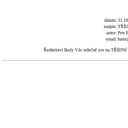
datum:
31.10
nadpis:
TŘÍ
autor:
Petr 
email:
bart
Ředitelství školy Vás srdečně zve na TŘÍDNÍ 