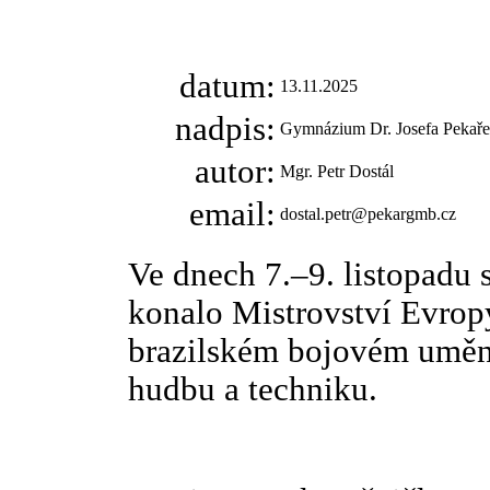
datum:
13.11.2025
nadpis:
Gymnázium Dr. Josefa Pekaře 
autor:
Mgr. Petr Dostál
email:
dostal.petr@pekargmb.cz
Ve dnech 7.–9. listopadu
konalo Mistrovství Evropy
brazilském bojovém umění
hudbu a techniku.