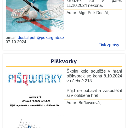
kroužek se v pátek
dnů
11.10.2024 nekoná.
Basketbalový kroužek na GJP
Autor:
Mgr. Petr Dostál
,
Informační schůzka k výběrovému zájezdu - Paříž 2024
Historický klub – od 25.září
SOUTĚŽ O LOGO PLESU
email:
dostal.petr@pekargmb.cz
07.10.2024
Naši studenti na Maker Fair 2024 v Mladé Boleslavi
Tisk zprávy
VOLBY 2024 na GJP
Piškvorky
TŘÍDNÍ SCHŮZKY pro první ročníky
Židle
Školní kolo soutěže v hraní
piškvorek se koná 9.10.2024
Maturita 2024 - podzim
v učebně 213.
František nepíše tiše!
Přijď se pobavit a zasoutěžit
si v oblíbené hře!
Aktuální novinky
Autor:
Bořkovcová
,
RSS
Editace rubriky
( pro zaměstnance )