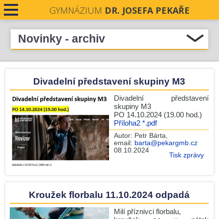
GYMNÁZIUM
DR. JOSEFA PEKAŘE
PRO STUDENTY
Novinky - archiv
Přehled novinek
PRO VEŘEJNOST
Pezinok 15.-17.10. 2024
Divadelní představení skupiny M3
PRO UČITELE
JSME OFICIÁLNÍM PŘÍPRAVNÝM CENTREM
CAMBRIDGE ENGLISH QUALIFICATION
Divadelní představení
NOVINKY
skupiny M3
Výběrový zájezd do Paříže
PO 14.10.2024 (19.00 hod.)
Příloha2 *.pdf
Život v pravěku
KONTAKTY
Autor:
Petr Bárta
,
Pokyny k výběrovému zájezdu do Francie - Paříž 2024
email:
barta@pekargmb.cz
DOKUMENTY
08.10.2024
Divadelní představení skupiny M3
Tisk zprávy
Kroužek florbalu 11.10.2024 odpadá
PROJEKTY
Piškvorky
UCHAZEČI O STUDIUM
Kroužek florbalu 11.10.2024 odpadá
Školní e-shop Gymnázium Dr. Josefa Pekaře
Milí příznivci florbalu,
Poděkování za pomoc v rámci podzimních Srdíčkových