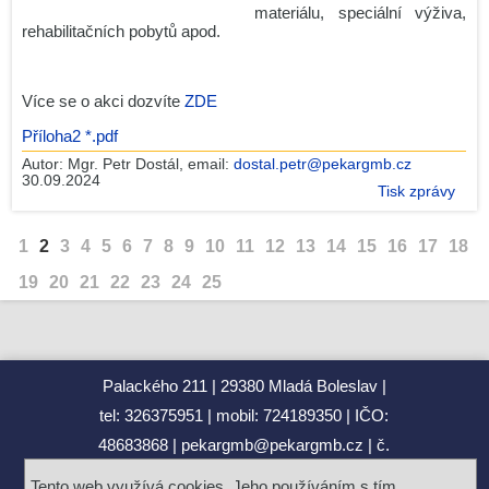
materiálu, speciální výživa,
rehabilitačních pobytů apod.
Více se o akci dozvíte
ZDE
Příloha2 *.pdf
Autor:
Mgr. Petr Dostál
, email:
dostal.petr@pekargmb.cz
30.09.2024
Tisk zprávy
1
2
3
4
5
6
7
8
9
10
11
12
13
14
15
16
17
18
19
20
21
22
23
24
25
Palackého 211
29380 Mladá Boleslav
tel: 326375951
mobil: 724189350
IČO:
48683868
pekargmb@pekargmb.cz
č.
účtu školy pro platby
19-
Tento web využívá cookies. Jeho používáním s tím