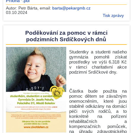
Příloha *.pdf
Autor:
Petr Bárta
, email:
barta@pekargmb.cz
03.10.2024
Tisk zprávy
Poděkování za pomoc v rámci
podzimních Srdíčkových dnů
Studentky a studenti našeho
gymnázia pomohli získat
prostředky ve výši 6.318 Kč
v rámci charitativní akce
podzimní Srdíčkové dny.
Částka bude použita na
pomoc dětem se závažným
onemocněním, které jsou
stabilně odkázány na domácí
péči svých rodičů, a to
konkrétně na pořízení
rehabilitačních a
kompenzačních pomůcek,
na úhradu zdravotnického