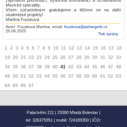
zajímavou prezentací, výbornou komunikací a ochutnávkou
Mexické speciality.
Všem zúčastněným gratulujeme a těšíme se na další
studentské projekty!
Martina Fousková
Autor:
Fousková Martina
, email:
fouskova@pekargmb.cz
20.06.2025
Tisk zprávy
1
2
3
4
5
6
7
8
9
10
11
12
13
14
15
16
17
18
19
20
21
22
23
24
25
26
27
28
29
30
31
32
33
34
35
36
37
38
39
40
41
42
43
44
45
46
47
48
49
50
51
52
53
54
55
56
57
58
59
60
61
62
63
64
65
66
67
Palackého 211
29380 Mladá Boleslav
tel: 326375951
mobil: 724189350
IČO: