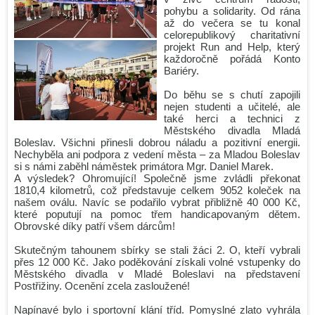
pohybu a solidarity. Od rána
Zdeněk Gola spolupracuje s GJP
až do večera se tu konal
Maturita 2026 - podzim
celorepublikový charitativní
projekt Run and Help, který
2.O v Leteckém muzeu Metoděje Vlacha
každoročně pořádá Konto
Bariéry.
Gymnázium Dr. Josefa Pekaře podpořilo Český den proti
rakovině 2026
Do běhu se s chutí zapojili
nejen studenti a učitelé, ale
Naši studenti získali ocenění města Mladá Boleslav
také herci a technici z
Mannheim Exchange 2026
Městského divadla Mladá
Boleslav. Všichni přinesli dobrou náladu a pozitivní energii.
Maturita 2026 - podzim
Nechyběla ani podpora z vedení města – za Mladou Boleslav
si s námi zaběhl náměstek primátora Mgr. Daniel Marek.
Věda v ulicích 2026: Barevná věda oživí park Výstaviště
A výsledek? Ohromující! Společně jsme zvládli překonat
1810,4 kilometrů, což představuje celkem 9052 koleček na
Jediný český tým s medailí!
našem oválu. Navíc se podařilo vybrat přibližně 40 000 Kč,
Srdcem na start, pomocí do cíle! Run and Help 2026 se
které poputují na pomoc třem handicapovaným dětem.
blíží!
Obrovské díky patří všem dárcům!
Archiv novinek
Skutečným tahounem sbírky se stali žáci 2. O, kteří vybrali
přes 12 000 Kč. Jako poděkování získali volné vstupenky do
RSS
Městského divadla v Mladé Boleslavi na představení
Postřižiny. Ocenění zcela zasloužené!
Editace rubriky
Napínavé bylo i sportovní klání tříd. Pomyslné zlato vyhrála
( pro zaměstnance )