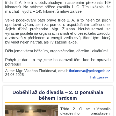
třída 2. A, která s obdivuhodným nasazením překonala 169
kilometrů. Na stříbrné příčce zazářila 1. O. Tím ukázala, že
má chuť i výdrž – 145 kilometrů mluví za vše.
Velké poděkování patří právě třídě 2. A, a to nejen za jejich
sportovní výkon, ale i za pomoc s uspořádáním celého dne.
Jejich třídní profesorka Mgr. Zuzana Neuhäuserová se
výrazně podílela na organizaci samotného běžeckého závodu,
a zároveň s přehledem a energií vedla svůj třídní tým, který
byl vidět nejen na trati, ale i v zázemí akce.
Děkujeme všem běžcům, organizátorům, dárcům i divákům!
Pohyb je dar – a my jsme ho darovali těm, kdo ho opravdu
potřebují!
Autor:
Mgr. Vladěna Floriánová
, email:
florianova@pekargmb.cz
24.06.2025
Tisk zprávy
Doběhli až do divadla – 2. O pomáhala
během i srdcem
Třída 2. O se zúčastnila
divadelního představení