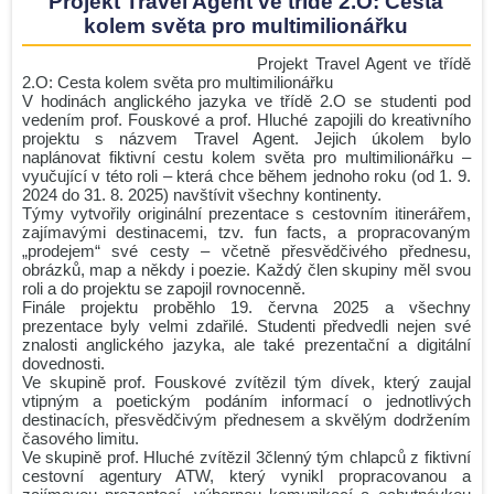
Projekt Travel Agent ve třídě 2.O: Cesta
kolem světa pro multimilionářku
Projekt Travel Agent ve třídě
2.O: Cesta kolem světa pro multimilionářku
V hodinách anglického jazyka ve třídě 2.O se studenti pod
vedením prof. Fouskové a prof. Hluché zapojili do kreativního
projektu s názvem Travel Agent. Jejich úkolem bylo
naplánovat fiktivní cestu kolem světa pro multimilionářku –
vyučující v této roli – která chce během jednoho roku (od 1. 9.
2024 do 31. 8. 2025) navštívit všechny kontinenty.
Týmy vytvořily originální prezentace s cestovním itinerářem,
zajímavými destinacemi, tzv. fun facts, a propracovaným
„prodejem“ své cesty – včetně přesvědčivého přednesu,
obrázků, map a někdy i poezie. Každý člen skupiny měl svou
roli a do projektu se zapojil rovnocenně.
Finále projektu proběhlo 19. června 2025 a všechny
prezentace byly velmi zdařilé. Studenti předvedli nejen své
znalosti anglického jazyka, ale také prezentační a digitální
dovednosti.
Ve skupině prof. Fouskové zvítězil tým dívek, který zaujal
vtipným a poetickým podáním informací o jednotlivých
destinacích, přesvědčivým přednesem a skvělým dodržením
časového limitu.
Ve skupině prof. Hluché zvítězil 3členný tým chlapců z fiktivní
cestovní agentury ATW, který vynikl propracovanou a