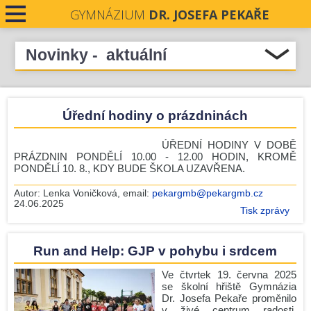
GYMNÁZIUM
DR. JOSEFA PEKAŘE
PRO STUDENTY
Novinky - aktuální
Přehled novinek
PRO VEŘEJNOST
Podpořme naše absolventky v soutěži Stavba roku
Úřední hodiny o prázdninách
Středočeského kraje 2026
PRO UČITELE
Pečeti Josefa Pekaře rozdány
ÚŘEDNÍ HODINY V DOBĚ
NOVINKY
Krásné prožití letních prázdnin.
PRÁZDNIN PONDĚLÍ 10.00 - 12.00 HODIN, KROMĚ
PONDĚLÍ 10. 8., KDY BUDE ŠKOLA UZAVŘENA.
Nové číslo Student revue je zde!
KONTAKTY
Autor:
Lenka Voničková
, email:
pekargmb@pekargmb.cz
Zámecká premiéra
24.06.2025
DOKUMENTY
Tisk zprávy
Komisionální zkoušky - podzim 2026
Úřední hodiny o prázdninách
PROJEKTY
Run and Help: GJP v pohybu i srdcem
Zlín
UCHAZEČI O STUDIUM
Ve čtvrtek 19. června 2025
Run and Help: GJP v pohybu i srdcem!
se školní hřiště Gymnázia
Dr. Josefa Pekaře proměnilo
Před prázdninami ještě jedna mise!
v živé centrum radosti,