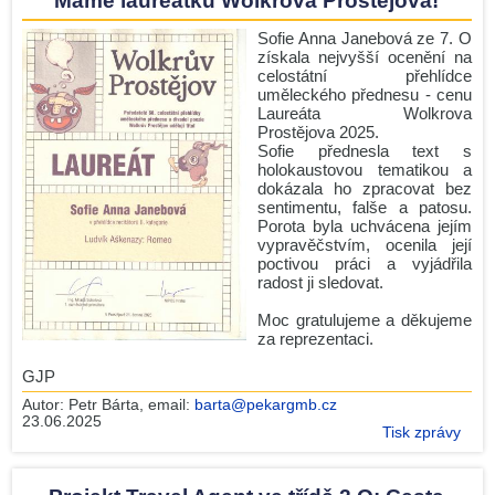
Máme laureátku Wolkrova Prostějova!
Sofie Anna Janebová ze 7. O
získala nejvyšší ocenění na
celostátní přehlídce
uměleckého přednesu - cenu
Laureáta Wolkrova
Prostějova 2025.
Sofie přednesla text s
holokaustovou tematikou a
dokázala ho zpracovat bez
sentimentu, falše a patosu.
Porota byla uchvácena jejím
vypravěčstvím, ocenila její
poctivou práci a vyjádřila
radost ji sledovat.
Moc gratulujeme a děkujeme
za reprezentaci.
GJP
Autor:
Petr Bárta
, email:
barta@pekargmb.cz
23.06.2025
Tisk zprávy