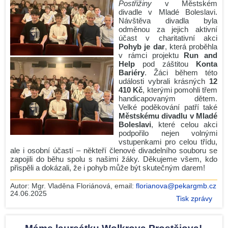
Postřižiny
v Městském
divadle v Mladé Boleslavi.
Návštěva divadla byla
odměnou za jejich aktivní
účast v charitativní akci
Pohyb je dar
, která proběhla
v rámci projektu
Run and
Help
pod záštitou
Konta
Bariéry
. Žáci během této
události vybrali krásných
12
410 Kč
, kterými pomohli třem
handicapovaným dětem.
Velké poděkování patří také
Městskému divadlu v Mladé
Boleslavi
, které celou akci
podpořilo nejen volnými
vstupenkami pro celou třídu,
ale i osobní účastí – někteří členové divadelního souboru se
zapojili do běhu spolu s našimi žáky. Děkujeme všem, kdo
přispěli a dokázali, že i pohyb může být skutečným darem!
Autor:
Mgr. Vladěna Floriánová
, email:
florianova@pekargmb.cz
24.06.2025
Tisk zprávy