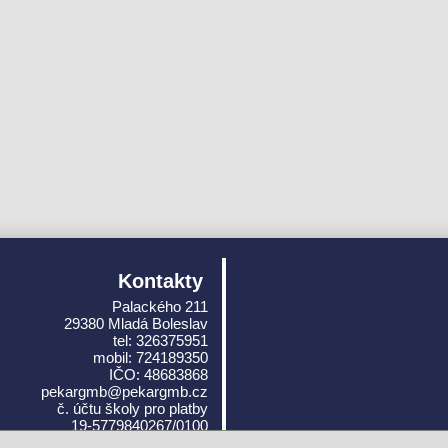
Kontakty
Palackého 211
29380 Mladá Boleslav
tel: 326375951
mobil: 724189350
IČO: 48683868
pekargmb@pekargmb.cz
č. účtu školy pro platby
19-5779840267/0100