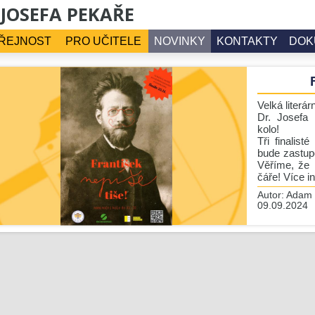
 JOSEFA PEKAŘE
ŘEJNOST
PRO UČITELE
NOVINKY
KONTAKTY
DOK
Velká literá
Dr. Josefa 
kolo!
Tři finalis
bude zastupo
Věříme, že 
čáře! Více i
Autor:
Adam 
09.09.2024