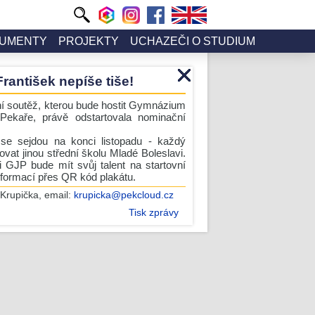
UMENTY
PROJEKTY
UCHAZEČI O STUDIUM
František nepíše tiše!
rní soutěž, kterou bude hostit Gymnázium
Pekaře, právě odstartovala nominační
té se sejdou na konci listopadu - každý
vat jinou střední školu Mladé Boleslavi.
i GJP bude mít svůj talent na startovní
nformací přes QR kód plakátu.
Krupička
, email:
krupicka@pekcloud.cz
Tisk zprávy