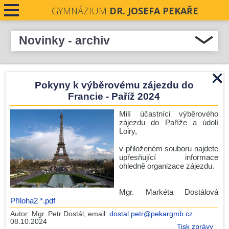
GYMNÁZIUM
DR. JOSEFA PEKAŘE
PRO STUDENTY
Novinky - archiv
Přehled novinek
PRO VEŘEJNOST
Pezinok 15.-17.10. 2024
Pokyny k výběrovému zájezdu do
PRO UČITELE
JSME OFICIÁLNÍM PŘÍPRAVNÝM CENTREM
Francie - Paříž 2024
CAMBRIDGE ENGLISH QUALIFICATION
NOVINKY
Milí účastníci výběrového
Výběrový zájezd do Paříže
zájezdu do Paříže a údolí
Život v pravěku
Loiry,
KONTAKTY
Pokyny k výběrovému zájezdu do Francie - Paříž 2024
v přiloženém souboru najdete
DOKUMENTY
upřesňující informace
Divadelní představení skupiny M3
ohledně organizace zájezdu.
Kroužek florbalu 11.10.2024 odpadá
PROJEKTY
Piškvorky
Mgr. Markéta Dostálová
Příloha2 *.pdf
UCHAZEČI O STUDIUM
Školní e-shop Gymnázium Dr. Josefa Pekaře
Autor:
Mgr. Petr Dostál
, email:
dostal.petr@pekargmb.cz
08.10.2024
Poděkování za pomoc v rámci podzimních Srdíčkových
Tisk zprávy