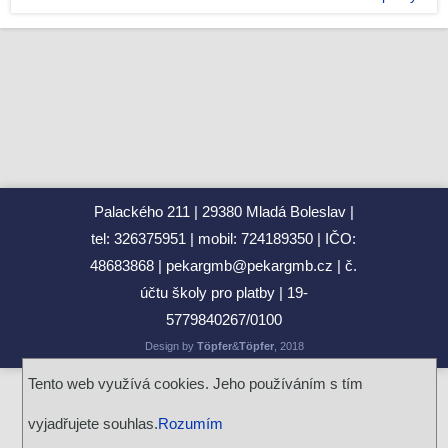
dnů
Basketbalový kroužek na GJP
Informační schůzka k výběrovému zájezdu - Paříž 2024
Historický klub – od 25.září
SOUTĚŽ O LOGO PLESU
Naši studenti na Maker Fair 2024 v Mladé Boleslavi
VOLBY 2024 na GJP
Palackého 211
29380 Mladá Boleslav
TŘÍDNÍ SCHŮZKY pro první ročníky
tel: 326375951
mobil: 724189350
IČO:
Židle
48683868
pekargmb@pekargmb.cz
č.
Maturita 2024 - podzim
účtu školy pro platby
19-
František nepíše tiše!
5779840267/0100
Aktuální novinky
Design by
Töpfer
&
Töpfer
, 2018
RSS
Tento web využívá cookies. Jeho používáním s tím
Editace rubriky
vyjadřujete souhlas.
Rozumím
( pro zaměstnance )