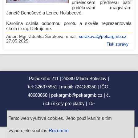
uměleckém přednesu patří
Zdeněk Gola spolupracuje s GJP
poděkování magistrám
Janetě Benešové a Lence Holubcové.
Maturita 2026 - podzim
Karolína oslnila odbornou porotu a skvěle reprezentovala
2.O v Leteckém muzeu Metoděje Vlacha
školu i kraj. Děkujeme.
Gymnázium Dr. Josefa Pekaře podpořilo Český den proti
Autor:
Mgr. Zdeňka Šeráková
, email:
serakova@pekargmb.cz
rakovině 2026
27.05.2025
Tisk zprávy
Naši studenti získali ocenění města Mladá Boleslav
Mannheim Exchange 2026
Maturita 2026 - podzim
Věda v ulicích 2026: Barevná věda oživí park Výstaviště
Palackého 211
29380 Mladá Boleslav
Jediný český tým s medailí!
tel: 326375951
mobil: 724189350
IČO:
Srdcem na start, pomocí do cíle! Run and Help 2026 se
48683868
pekargmb@pekargmb.cz
č.
blíží!
účtu školy pro platby
19-
Archiv novinek
5779840267/0100
RSS
Tento web využívá cookies. Jeho používáním s tím
Design by
Töpfer
&
Töpfer
, 2018
vyjadřujete souhlas.
Rozumím
Editace rubriky
( pro zaměstnance )