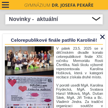
GYMNÁZIUM
DR. JOSEFA PEKAŘE
PRO STUDENTY
Novinky - aktuální
Přehled novinek
PRO VEŘEJNOST
Podpořme naše absolventky v soutěži Stavba roku
Celorepublikové finále patřilo Karolíně!
PRO UČITELE
Středočeského kraje 2026
Pečeti Josefa Pekaře rozdány
V pátek 23.5. 2025 se v
NOVINKY
děčínském divadle konalo
Krásné prožití letních prázdnin.
celorepublikové finále XIV.
ročníku Memoriálu Rosti
Nové číslo Student revue je zde!
KONTAKTY
Čtvrtlíka. Naši školu výborně
reprezentovala Karolína
Zámecká premiéra
Hošková, která v kategorii
DOKUMENTY
Komisionální zkoušky - podzim 2026
recitace získala druhé místo.
Úřední hodiny o prázdninách
PROJEKTY
V porotě usedli MgA. Karolina
Frydecká, MgA. Svatava
Zlín
Hanzl Milková, MgA. Dušan
UCHAZEČI O STUDIUM
Sitek, MgA. Jiří Trnka a Bc.
Run and Help: GJP v pohybu i srdcem!
Vladimír Jindra. Za tradiční
Před prázdninami ještě jedna mise!
organizaci soutěže v