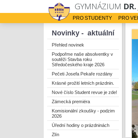
GYMNÁZIUM
DR.
PRO STUDENTY
PRO VE
Novinky - aktuální
Přehled novinek
Podpořme naše absolventky v
soutěži Stavba roku
Středočeského kraje 2026
Pečeti Josefa Pekaře rozdány
Krásné prožití letních prázdnin.
Nové číslo Student revue je zde!
Zámecká premiéra
Komisionální zkoušky - podzim
2026
Úřední hodiny o prázdninách
Zlín