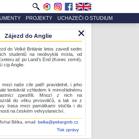
UMENTY
PROJEKTY
UCHAZEČI O STUDIUM
Zájezd do Anglie
ezd do Velké Británie letos zavedl sedm
šich studentů na neobvyklá místa, od
 Exeteru až po Land's End (Konec země),
í cíp Anglie.
mezi naše cíle patří pravidelně, i jeho
 ale tentokrát vzhledem k mimořádnému
astníci zpestřili. Mnozí z nich na
zráli do věku prvovoličů, a tak se z
ativy trasa mezi památkami stočila i do
nosti na českém velvyslanectví.
ichal Bělka
, email:
belka@pekargmb.cz
Tisk zprávy