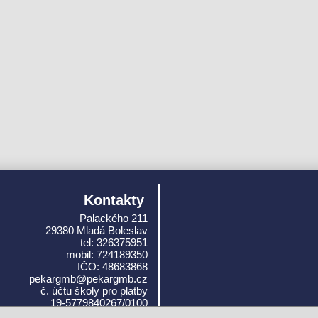
Kontakty
Palackého 211
29380 Mladá Boleslav
tel: 326375951
mobil: 724189350
IČO: 48683868
pekargmb@pekargmb.cz
č. účtu školy pro platby
19-5779840267/0100