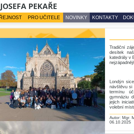
 JOSEFA PEKAŘE
ŘEJNOST
PRO UČITELE
NOVINKY
KONTAKTY
DOK
Tradiční záj
desítek na
katedrály v
nejzápadnějš
Londýn sice 
návštěvu si
termínu úč
gymnáziu do
jejich inici
volební míst
Autor:
Mgr. M
06.10.2025