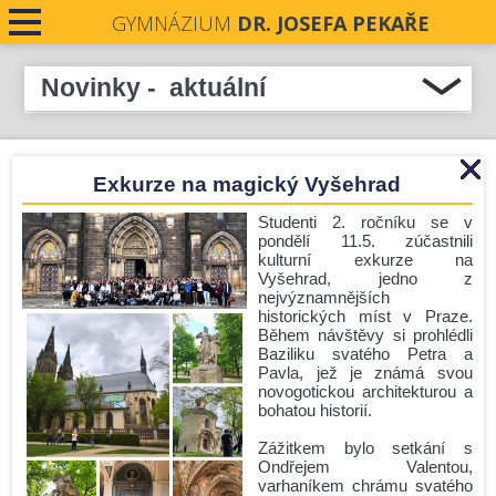
GYMNÁZIUM
DR. JOSEFA PEKAŘE
PRO STUDENTY
Novinky - aktuální
Přehled novinek
PRO VEŘEJNOST
Podpořme naše absolventky v soutěži Stavba roku
Exkurze na magický Vyšehrad
PRO UČITELE
Středočeského kraje 2026
Pečeti Josefa Pekaře rozdány
Studenti 2. ročníku se v
NOVINKY
pondělí 11.5. zúčastnili
Krásné prožití letních prázdnin.
kulturní exkurze na
Vyšehrad, jedno z
Nové číslo Student revue je zde!
KONTAKTY
nejvýznamnějších
historických míst v Praze.
Zámecká premiéra
Během návštěvy si prohlédli
DOKUMENTY
Komisionální zkoušky - podzim 2026
Baziliku svatého Petra a
Pavla, jež je známá svou
Úřední hodiny o prázdninách
PROJEKTY
novogotickou architekturou a
bohatou historií.
Zlín
UCHAZEČI O STUDIUM
Zážitkem bylo setkání s
Run and Help: GJP v pohybu i srdcem!
Ondřejem Valentou,
Před prázdninami ještě jedna mise!
varhaníkem chrámu svatého