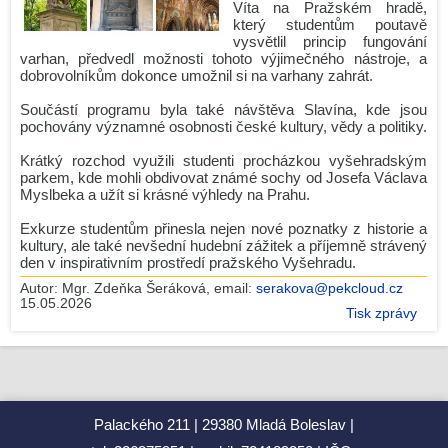
Víta na Pražském hradě,
Zdeněk Gola spolupracuje s GJP
který studentům poutavě
vysvětlil princip fungování
Maturita 2026 - podzim
varhan, předvedl možnosti tohoto výjimečného nástroje, a
dobrovolníkům dokonce umožnil si na varhany zahrát.
2.O v Leteckém muzeu Metoděje Vlacha
Gymnázium Dr. Josefa Pekaře podpořilo Český den proti
Součástí programu byla také návštěva Slavína, kde jsou
rakovině 2026
pochovány významné osobnosti české kultury, vědy a politiky.
Naši studenti získali ocenění města Mladá Boleslav
Krátký rozchod využili studenti procházkou vyšehradským
parkem, kde mohli obdivovat známé sochy od Josefa Václava
Mannheim Exchange 2026
Myslbeka a užít si krásné výhledy na Prahu.
Maturita 2026 - podzim
Exkurze studentům přinesla nejen nové poznatky z historie a
Věda v ulicích 2026: Barevná věda oživí park Výstaviště
kultury, ale také nevšední hudební zážitek a příjemně strávený
den v inspirativním prostředí pražského Vyšehradu.
Jediný český tým s medailí!
Autor:
Mgr. Zdeňka Šeráková
, email:
serakova@pekcloud.cz
15.05.2026
Srdcem na start, pomocí do cíle! Run and Help 2026 se
Tisk zprávy
blíží!
Archiv novinek
RSS
Palackého 211
29380 Mladá Boleslav
Editace rubriky
( pro zaměstnance )