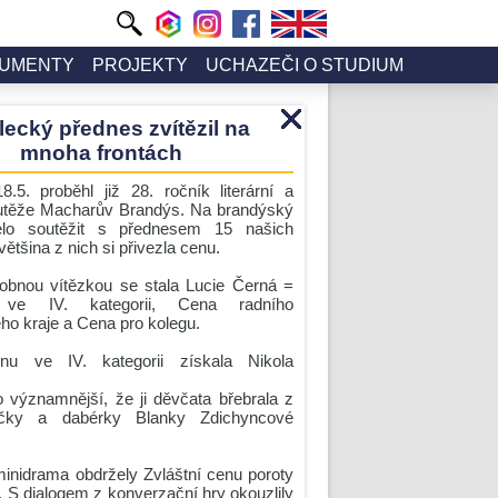
UMENTY
PROJEKTY
UCHAZEČI O STUDIUM
ecký přednes zvítězil na
mnoha frontách
8.5. proběhl již 28. ročník literární a
outěže Macharův Brandýs. Na brandýský
lo soutěžit s přednesem 15 našich
většina z nich si přivezla cenu.
obnou vítězkou se stala Lucie Černá =
ve IV. kategorii, Cena radního
ho kraje a Cena pro kolegu.
enu ve IV. kategorii získala Nikola
o významnější, že ji děvčata břebrala z
ečky a dabérky Blanky Zdichyncové
minidrama obdržely Zvláštní cenu poroty
 S dialogem z konverzační hry okouzlily