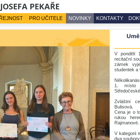
 JOSEFA PEKAŘE
ŘEJNOST
PRO UČITELE
NOVINKY
KONTAKTY
DOK
Uměl
V pondělí 1
recitační s
zámek vyje
studentek a 
Několikanás
1. místo 
Středočeské
Zvláštní c
Bulisová.
Cena je o t
rukou her
Rajmanové.
V kategorii 
dva soubory.