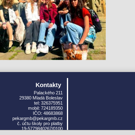
Kontakty
Palackého 211
29380 Mladá Boleslav
tel: 326375951
mobil: 724189350
IČO: 48683868
pekargmb@pekargmb.cz
č. účtu školy pro platby
19-5779840267/0100