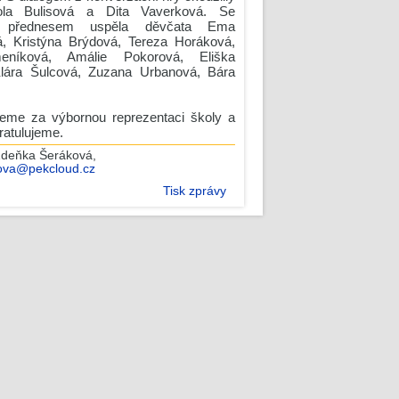
ola Bulisová a Dita Vaverková. Se
 přednesem uspěla děvčata Ema
, Kristýna Brýdová, Tereza Horáková,
níková, Amálie Pokorová, Eliška
Klára Šulcová, Zuzana Urbanová, Bára
eme za výbornou reprezentaci školy a
atulujeme.
Zdeňka Šeráková
,
ova@pekcloud.cz
Tisk zprávy