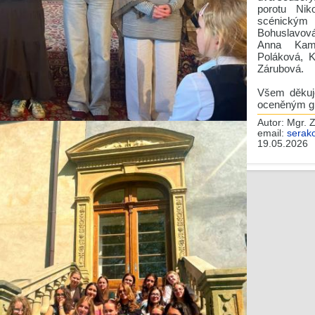
porotu Nik
scénickým
Bohuslavová
Anna Kame
Poláková, 
Zárubová.
Všem děkuj
oceněným gr
Autor:
Mgr. 
email:
serak
19.05.2026