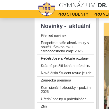
GYMNÁZIUM
DR.
PRO STUDENTY
PRO VE
Novinky - aktuální
Přehled novinek
Podpořme naše absolventky v
soutěži Stavba roku
Středočeského kraje 2026
Pečeti Josefa Pekaře rozdány
Krásné prožití letních prázdnin.
Nové číslo Student revue je zde!
Zámecká premiéra
Komisionální zkoušky - podzim
2026
Úřední hodiny o prázdninách
Zlín