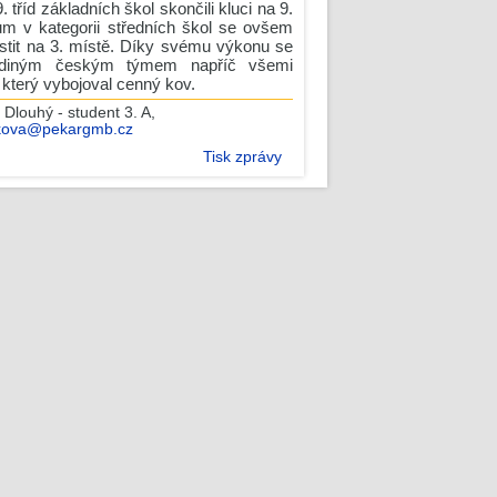
9. tříd základních škol skončili kluci na 9.
ům v kategorii středních škol se ovšem
ístit na 3. místě. Díky svému výkonu se
jediným českým týmem napříč všemi
 který vybojoval cenný kov.
 Dlouhý - student 3. A
,
kova@pekargmb.cz
Tisk zprávy