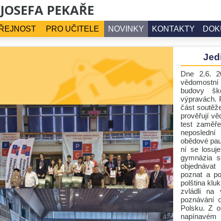
 JOSEFA PEKAŘE
ŘEJNOST
PRO UČITELE
NOVINKY
KONTAKTY
DOK
Jed
Dne 2.6. 2
vědomostní
budovy šk
výpravách. P
část soutěž
prověřují v
test zaměře
neposlední
obědové pau
ní se losuj
gymnázia s
objednávat 
poznat a po
polština klu
zvládli na
poznávání o
Polsku. Z o
napínavém 