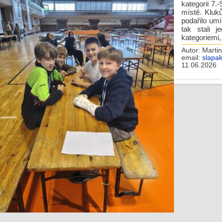
kategorii 7.-
místě. Kluk
podařilo um
tak stali 
kategoriemi,
Autor:
Martin
email:
slapa
11.06.2026