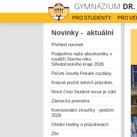
GYMNÁZIUM
DR.
PRO STUDENTY
PRO VE
Novinky - aktuální
Přehled novinek
Podpořme naše absolventky v
soutěži Stavba roku
Středočeského kraje 2026
Pečeti Josefa Pekaře rozdány
Krásné prožití letních prázdnin.
Nové číslo Student revue je zde!
Zámecká premiéra
Komisionální zkoušky - podzim
2026
Úřední hodiny o prázdninách
Zlín