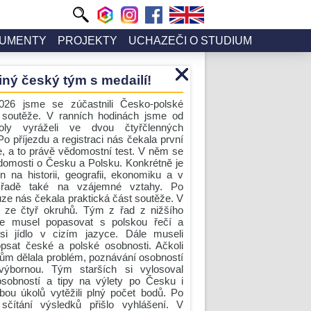
UMENTY
PROJEKTY
UCHAZEČI O STUDIUM
iný český tým s medailí!
026 jsme se zúčastnili Česko-polské
 soutěže. V ranních hodinách jsme od
oly vyráželi ve dvou čtyřčlenných
o příjezdu a registraci nás čekala první
e, a to právě vědomostní test. V něm se
ědomosti o Česku a Polsku. Konkrétně je
n na historii, geografii, ekonomiku a v
 řadě také na vzájemné vztahy. Po
ze nás čekala praktická část soutěže. V
e ze čtyř okruhů. Tým z řad z nižšího
e musel popasovat s polskou řečí a
si jídlo v cizím jazyce. Dále museli
psat české a polské osobnosti. Ačkoli
kům dělala problém, poznávání osobností
 výbornou. Tým starších si vylosoval
sobností a tipy na výlety po Česku i
bou úkolů vytěžili plný počet bodů. Po
sčítání výsledků přišlo vyhlášení. V