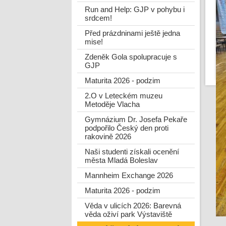
Run and Help: GJP v pohybu i
srdcem!
Před prázdninami ještě jedna
mise!
Zdeněk Gola spolupracuje s
GJP
Maturita 2026 - podzim
2.O v Leteckém muzeu
Metoděje Vlacha
Gymnázium Dr. Josefa Pekaře
podpořilo Český den proti
rakovině 2026
Naši studenti získali ocenění
města Mladá Boleslav
Mannheim Exchange 2026
Maturita 2026 - podzim
Věda v ulicích 2026: Barevná
věda oživí park Výstaviště