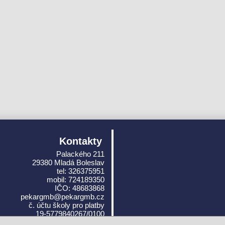
Kontakty
Palackého 211
29380 Mladá Boleslav
tel: 326375951
mobil: 724189350
IČO: 48683868
pekargmb@pekargmb.cz
č. účtu školy pro platby
19-5779840267/0100