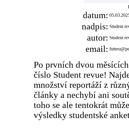
datum:
05.03.202
nadpis:
Student re
autor:
Student re
email:
futtera@p
Po prvních dvou měsícíc
číslo Student revue! Najde
množství reportáží z různ
články a nechybí ani sout
toho se ale tentokrát můžet
výsledky studentské anke