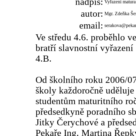
nadpis:
Vyřazení maturan
autor:
Mgr. Zdeňka Še
email:
serakova@peka
Ve středu 4.6. proběhlo 
bratří slavnostní vyřazení
4.B.
Od školního roku 2006/07 
školy každoročně uděluje
studentům maturitního roč
předsedkyně poradního sbo
Jitky Čerychové a předse
Pekaře Ing. Martina Řepk