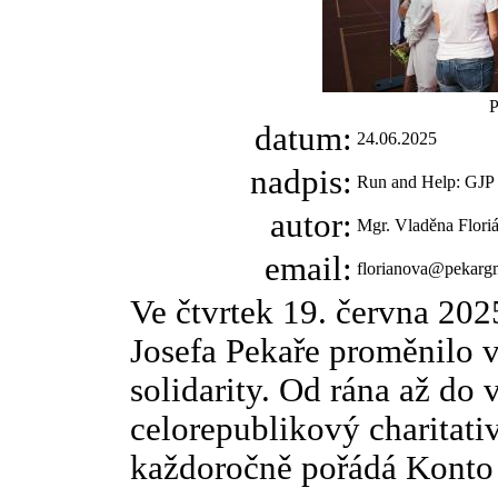
P
datum:
24.06.2025
nadpis:
Run and Help: GJP 
autor:
Mgr. Vladěna Flori
email:
florianova@pekarg
Ve čtvrtek 19. června 202
Josefa Pekaře proměnilo v
solidarity. Od rána až do 
celorepublikový charitati
každoročně pořádá Konto 