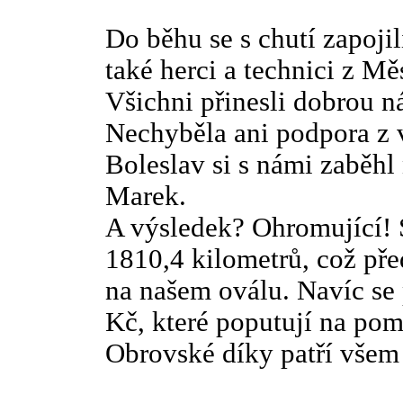
Do běhu se s chutí zapojili
také herci a technici z M
Všichni přinesli dobrou ná
Nechyběla ani podpora z 
Boleslav si s námi zaběhl
Marek.
A výsledek? Ohromující! 
1810,4 kilometrů, což př
na našem oválu. Navíc se 
Kč, které poputují na po
Obrovské díky patří všem