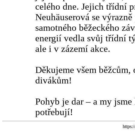
celého dne. Jejich třídní
Neuhäuserová se výrazně 
samotného běžeckého závo
energií vedla svůj třídní t
ale i v zázemí akce.
Děkujeme všem běžcům, o
divákům!
Pohyb je dar – a my jsme
potřebují!
https