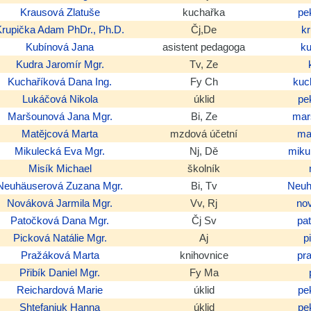
Krausová
Zlatuše
kuchařka
pe
Krupička
Adam
PhDr., Ph.D.
Čj,De
k
Kubínová
Jana
asistent pedagoga
k
Kudra
Jaromír
Mgr.
Tv, Ze
Kuchaříková
Dana
Ing.
Fy Ch
kuc
Lukáčová
Nikola
úklid
pe
Maršounová
Jana
Mgr.
Bi, Ze
mar
Matějcová
Marta
mzdová účetní
ma
Mikulecká
Eva
Mgr.
Nj, Dě
miku
Misík
Michael
školník
Neuhäuserová
Zuzana
Mgr.
Bi, Tv
Neuh
Nováková
Jarmila
Mgr.
Vv, Rj
no
Patočková
Dana
Mgr.
Čj Sv
pa
Picková
Natálie
Mgr.
Aj
p
Pražáková
Marta
knihovnice
pr
Přibík
Daniel
Mgr.
Fy Ma
Reichardová
Marie
úklid
pe
Shtefaniuk
Hanna
úklid
pe