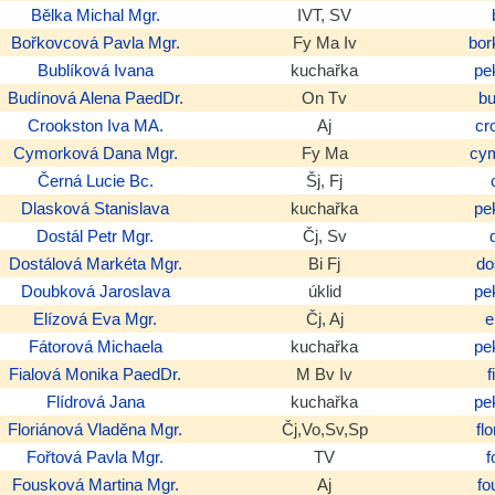
Bělka
Michal
Mgr.
IVT, SV
Bořkovcová
Pavla
Mgr.
Fy Ma Iv
bor
Bublíková
Ivana
kuchařka
pe
Budínová
Alena
PaedDr.
On Tv
b
Crookston
Iva
MA.
Aj
cr
Cymorková
Dana
Mgr.
Fy Ma
cy
Černá
Lucie
Bc.
Šj, Fj
Dlasková
Stanislava
kuchařka
pe
Dostál
Petr
Mgr.
Čj, Sv
Dostálová
Markéta
Mgr.
Bi Fj
do
Doubková
Jaroslava
úklid
pe
Elízová
Eva
Mgr.
Čj, Aj
e
Fátorová
Michaela
kuchařka
pe
Fialová
Monika
PaedDr.
M Bv Iv
Flídrová
Jana
kuchařka
pe
Floriánová
Vladěna
Mgr.
Čj,Vo,Sv,Sp
fl
Fořtová
Pavla
Mgr.
TV
f
Fousková
Martina
Mgr.
Aj
f