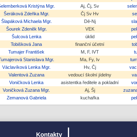
Šelemberková
Kristýna
Mgr.
Aj, Čj, Sv
sele
Šeráková
Zdeňka
Mgr.
Čj Sv Hv
se
Šlapáková
Michaela
Mgr.
Dě-Nj
sl
Šourek
Zdeněk
Mgr.
VEK
pe
Šulcová
Lenka
úklid
pe
Tobišková
Jana
finanční účetní
to
Tumajer
František
M, F, IVT
t
Tumajerová
Stanislava
Mgr.
Ma, Fy, Iv
tu
Václavíková
Lenka
Mgr.
Hv, Čj
vac
Valentová
Zuzana
vedoucí školní jídelny
va
Voničková
Lenka
asistentka ředitele a pokladní
vo
Voničková
Zuzana
Mgr.
Aj, Šj
zuzan
Zemanová
Gabriela
kuchařka
pe
Kontakty