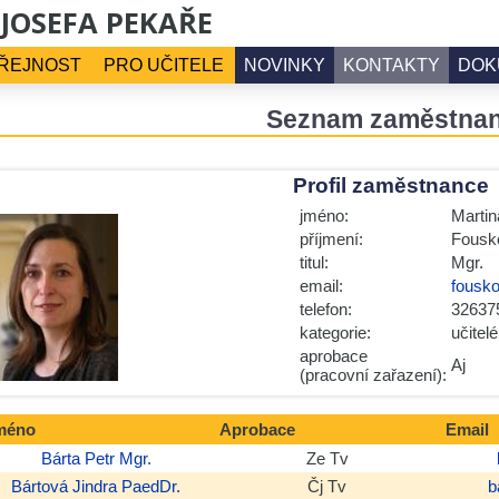
 JOSEFA PEKAŘE
ŘEJNOST
PRO UČITELE
NOVINKY
KONTAKTY
DOK
Seznam zaměstna
Profil zaměstnance
jméno:
Martin
příjmení:
Fousk
titul:
Mgr.
email:
fousk
telefon:
32637
kategorie:
učitelé
aprobace
Aj
(pracovní zařazení):
méno
Aprobace
Email
Bárta
Petr
Mgr.
Ze Tv
Bártová
Jindra
PaedDr.
Čj Tv
b