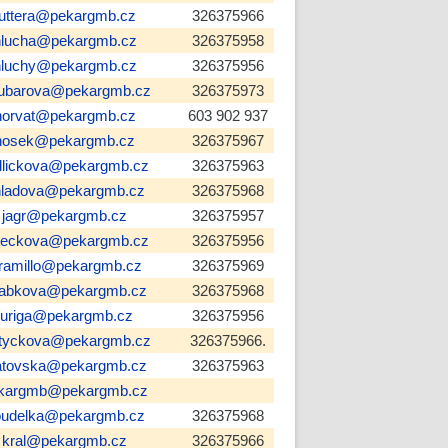
futtera@pekargmb.cz
326375966
hlucha@pekargmb.cz
326375958
hluchy@pekargmb.cz
326375956
lubarova@pekargmb.cz
326375973
horvat@pekargmb.cz
603 902 937
hosek@pekargmb.cz
326375967
dlickova@pekargmb.cz
326375963
hladova@pekargmb.cz
326375968
jagr@pekargmb.cz
326375957
neckova@pekargmb.cz
326375956
aramillo@pekargmb.cz
326375969
rabkova@pekargmb.cz
326375968
juriga@pekargmb.cz
326375956
ltyckova@pekargmb.cz
326375966.
atovska@pekargmb.cz
326375963
kargmb@pekargmb.cz
oudelka@pekargmb.cz
326375968
kral@pekargmb.cz
326375966