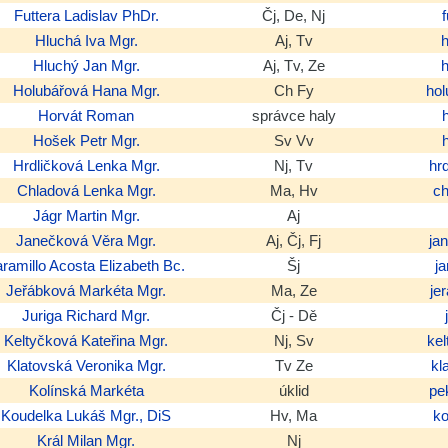
Futtera
Ladislav
PhDr.
Čj, De, Nj
Hluchá
Iva
Mgr.
Aj, Tv
Hluchý
Jan
Mgr.
Aj, Tv, Ze
Holubářová
Hana
Mgr.
Ch Fy
ho
Horvát
Roman
správce haly
Hošek
Petr
Mgr.
Sv Vv
Hrdličková
Lenka
Mgr.
Nj, Tv
hr
Chladová
Lenka
Mgr.
Ma, Hv
c
Jágr
Martin
Mgr.
Aj
Janečková
Věra
Mgr.
Aj, Čj, Fj
ja
aramillo Acosta
Elizabeth
Bc.
Šj
j
Jeřábková
Markéta
Mgr.
Ma, Ze
je
Juriga
Richard
Mgr.
Čj - Dě
Keltyčková
Kateřina
Mgr.
Nj, Sv
ke
Klatovská
Veronika
Mgr.
Tv Ze
kl
Kolínská
Markéta
úklid
pe
Koudelka
Lukáš
Mgr., DiS
Hv, Ma
k
Král
Milan
Mgr.
Nj