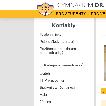
GYMNÁZIUM
DR.
PRO STUDENTY
PRO VE
Kontakty
Telefonní linky
Poloha školy na mapě
Pověřenec pro ochranu
osobních údajů
Kategorie zaměstnanců
Učitelé
THP pracovníci
Správní zaměstnaneci
J
Hala
Jídelna