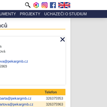
UMENTY
PROJEKTY
UCHAZEČI O STUDIUM
nců
a
ová
ova@pekargmb.cz
5969
Telefon
barta@pekargmb.cz
326375953
artova@pekargmb.cz
326375963