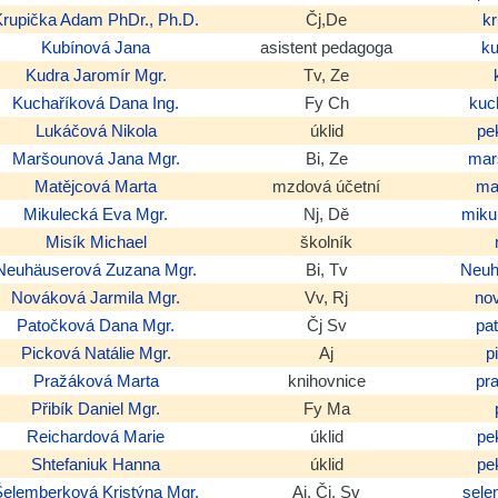
Krupička
Adam
PhDr., Ph.D.
Čj,De
k
Kubínová
Jana
asistent pedagoga
k
Kudra
Jaromír
Mgr.
Tv, Ze
Kuchaříková
Dana
Ing.
Fy Ch
kuc
Lukáčová
Nikola
úklid
pe
Maršounová
Jana
Mgr.
Bi, Ze
mar
Matějcová
Marta
mzdová účetní
ma
Mikulecká
Eva
Mgr.
Nj, Dě
miku
Misík
Michael
školník
Neuhäuserová
Zuzana
Mgr.
Bi, Tv
Neuh
Nováková
Jarmila
Mgr.
Vv, Rj
no
Patočková
Dana
Mgr.
Čj Sv
pa
Picková
Natálie
Mgr.
Aj
p
Pražáková
Marta
knihovnice
pr
Přibík
Daniel
Mgr.
Fy Ma
Reichardová
Marie
úklid
pe
Shtefaniuk
Hanna
úklid
pe
Šelemberková
Kristýna
Mgr.
Aj, Čj, Sv
sele