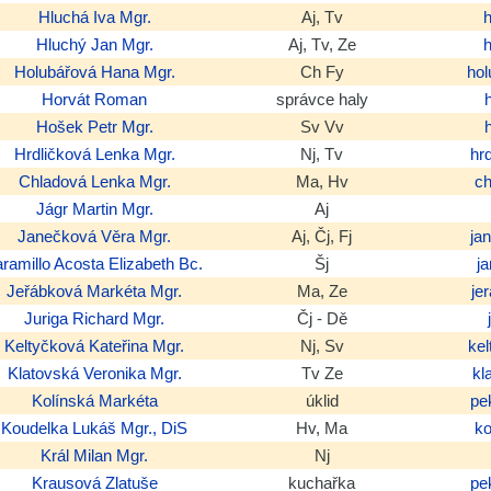
Hluchá
Iva
Mgr.
Aj, Tv
Hluchý
Jan
Mgr.
Aj, Tv, Ze
Holubářová
Hana
Mgr.
Ch Fy
ho
Horvát
Roman
správce haly
Hošek
Petr
Mgr.
Sv Vv
Hrdličková
Lenka
Mgr.
Nj, Tv
hr
Chladová
Lenka
Mgr.
Ma, Hv
c
Jágr
Martin
Mgr.
Aj
Janečková
Věra
Mgr.
Aj, Čj, Fj
ja
aramillo Acosta
Elizabeth
Bc.
Šj
j
Jeřábková
Markéta
Mgr.
Ma, Ze
je
Juriga
Richard
Mgr.
Čj - Dě
Keltyčková
Kateřina
Mgr.
Nj, Sv
ke
Klatovská
Veronika
Mgr.
Tv Ze
kl
Kolínská
Markéta
úklid
pe
Koudelka
Lukáš
Mgr., DiS
Hv, Ma
k
Král
Milan
Mgr.
Nj
Krausová
Zlatuše
kuchařka
pe