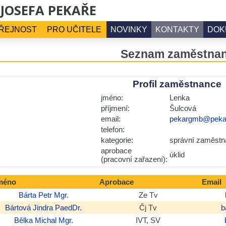
 JOSEFA PEKAŘE
ŘEJNOST
PRO UČITELE
NOVINKY
KONTAKTY
DOK
Seznam zaměstna
Profil zaměstnance
jméno:
Lenka
příjmení:
Šulcová
email:
pekargmb@peka
telefon:
kategorie:
správní zaměstn
aprobace
úklid
(pracovní zařazení):
méno
Aprobace
Email
Bárta
Petr
Mgr.
Ze Tv
Bártová
Jindra
PaedDr.
Čj Tv
b
Bělka
Michal
Mgr.
IVT, SV