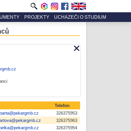
UMENTY
PROJEKTY
UCHAZEČI O STUDIUM
nců
rgmb.cz
anci
Telefon
barta@pekargmb.cz
326375953
artova@pekargmb.cz
326375963
belka@pekargmb.cz
326375954