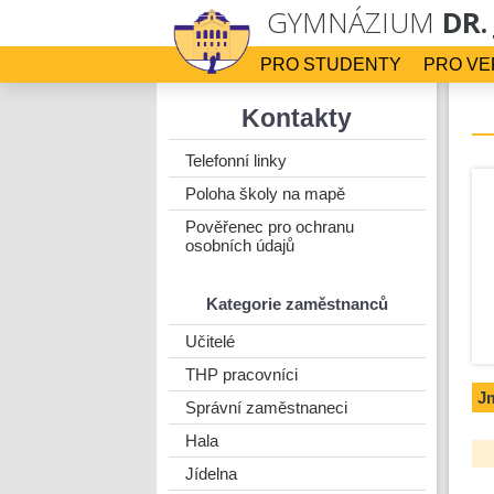
GYMNÁZIUM
DR.
PRO STUDENTY
PRO VE
Kontakty
Telefonní linky
Poloha školy na mapě
Pověřenec pro ochranu
osobních údajů
Kategorie zaměstnanců
Učitelé
THP pracovníci
J
Správní zaměstnaneci
Hala
Jídelna