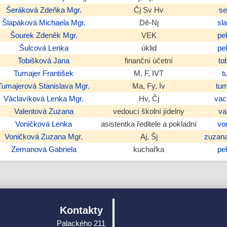
Šeráková
Zdeňka
Mgr.
Čj Sv Hv
se
Šlapáková
Michaela
Mgr.
Dě-Nj
sl
Šourek
Zdeněk
Mgr.
VEK
pe
Šulcová
Lenka
úklid
pe
Tobišková
Jana
finanční účetní
to
Tumajer
František
M, F, IVT
t
Tumajerová
Stanislava
Mgr.
Ma, Fy, Iv
tu
Václavíková
Lenka
Mgr.
Hv, Čj
vac
Valentová
Zuzana
vedoucí školní jídelny
va
Voničková
Lenka
asistentka ředitele a pokladní
vo
Voničková
Zuzana
Mgr.
Aj, Šj
zuzan
Zemanová
Gabriela
kuchařka
pe
Kontakty
Palackého 211