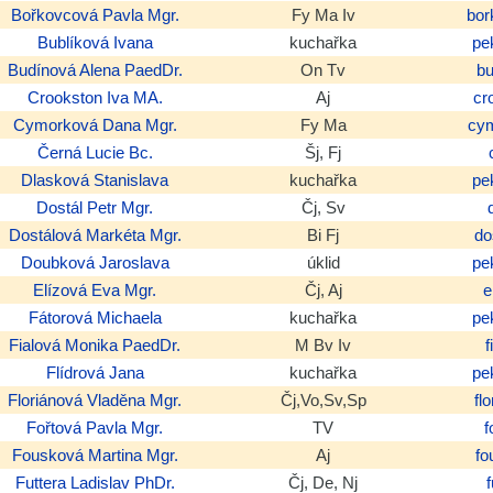
Bořkovcová
Pavla
Mgr.
Fy Ma Iv
bor
Bublíková
Ivana
kuchařka
pe
Budínová
Alena
PaedDr.
On Tv
b
Crookston
Iva
MA.
Aj
cr
Cymorková
Dana
Mgr.
Fy Ma
cy
Černá
Lucie
Bc.
Šj, Fj
Dlasková
Stanislava
kuchařka
pe
Dostál
Petr
Mgr.
Čj, Sv
Dostálová
Markéta
Mgr.
Bi Fj
do
Doubková
Jaroslava
úklid
pe
Elízová
Eva
Mgr.
Čj, Aj
e
Fátorová
Michaela
kuchařka
pe
Fialová
Monika
PaedDr.
M Bv Iv
Flídrová
Jana
kuchařka
pe
Floriánová
Vladěna
Mgr.
Čj,Vo,Sv,Sp
fl
Fořtová
Pavla
Mgr.
TV
f
Fousková
Martina
Mgr.
Aj
f
Futtera
Ladislav
PhDr.
Čj, De, Nj