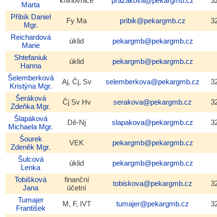
knihovnice
prazakova@pekargmb.cz
3
Marta
Přibík
Daniel
Fy Ma
pribik@pekargmb.cz
3
Mgr.
Reichardová
úklid
pekargmb@pekargmb.cz
Marie
Shtefaniuk
úklid
pekargmb@pekargmb.cz
Hanna
Šelemberková
Aj, Čj, Sv
selemberkova@pekargmb.cz
3
Kristýna
Mgr.
Šeráková
Čj Sv Hv
serakova@pekargmb.cz
3
Zdeňka
Mgr.
Šlapáková
Dě-Nj
slapakova@pekargmb.cz
3
Michaela
Mgr.
Šourek
VEK
pekargmb@pekargmb.cz
Zdeněk
Mgr.
Šulcová
úklid
pekargmb@pekargmb.cz
Lenka
Tobišková
finanční
tobiskova@pekargmb.cz
3
Jana
účetní
Tumajer
M, F, IVT
tumajer@pekargmb.cz
3
František