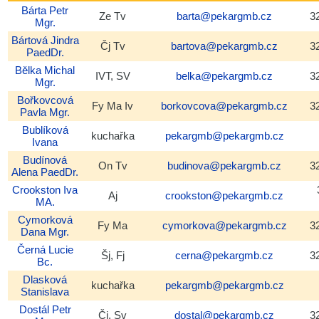
Bárta
Petr
Vyhledávání
Ze Tv
barta@pekargmb.cz
3
Mgr.
Bártová
Jindra
Čj Tv
bartova@pekargmb.cz
3
PaedDr.
Bělka
Michal
IVT, SV
belka@pekargmb.cz
3
Mgr.
Bořkovcová
Fy Ma Iv
borkovcova@pekargmb.cz
3
Pavla
Mgr.
Bublíková
kuchařka
pekargmb@pekargmb.cz
Ivana
Budínová
On Tv
budinova@pekargmb.cz
3
Alena
PaedDr.
Crookston
Iva
Aj
crookston@pekargmb.cz
MA.
Cymorková
Fy Ma
cymorkova@pekargmb.cz
3
Dana
Mgr.
Černá
Lucie
Šj, Fj
cerna@pekargmb.cz
3
Bc.
Dlasková
kuchařka
pekargmb@pekargmb.cz
Stanislava
Dostál
Petr
Čj, Sv
dostal@pekargmb.cz
3