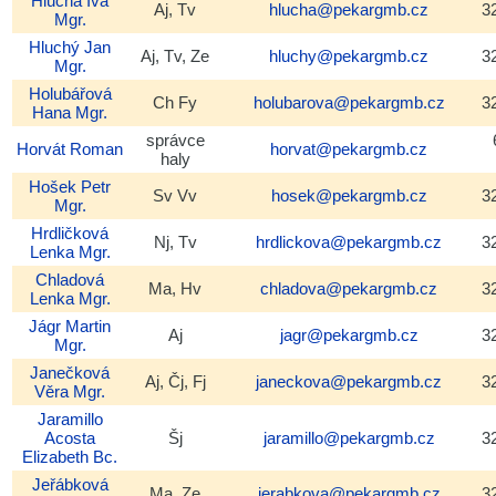
Hluchá
Iva
Aj, Tv
hlucha@pekargmb.cz
3
Mgr.
Hluchý
Jan
Aj, Tv, Ze
hluchy@pekargmb.cz
3
Mgr.
Holubářová
Ch Fy
holubarova@pekargmb.cz
3
Hana
Mgr.
správce
Horvát
Roman
horvat@pekargmb.cz
haly
Hošek
Petr
Sv Vv
hosek@pekargmb.cz
3
Mgr.
Hrdličková
Nj, Tv
hrdlickova@pekargmb.cz
3
Lenka
Mgr.
Chladová
Ma, Hv
chladova@pekargmb.cz
3
Lenka
Mgr.
Jágr
Martin
Aj
jagr@pekargmb.cz
3
Mgr.
Janečková
Aj, Čj, Fj
janeckova@pekargmb.cz
3
Věra
Mgr.
Jaramillo
Acosta
Šj
jaramillo@pekargmb.cz
3
Elizabeth
Bc.
Jeřábková
Ma, Ze
jerabkova@pekargmb.cz
3