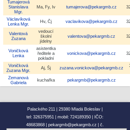
Tumajerová
Stanislava
Ma, Fy, Iv
tumajerova@pekargmb.cz
3
Mgr.
Václavíková
Hv, Čj
vaclavikova@pekargmb.cz
3
Lenka
Mgr.
vedoucí
Valentová
školní
valentova@pekargmb.cz
3
Zuzana
jídelny
asistentka
Voničková
ředitele a
vonickova@pekargmb.cz
3
Lenka
pokladní
Voničková
Aj, Šj
zuzana.vonickova@pekargmb.cz
Zuzana
Mgr.
Zemanová
kuchařka
pekargmb@pekargmb.cz
Gabriela
Palackého 211
29380 Mladá Boleslav
tel: 326375951
mobil: 724189350
IČO:
48683868
pekargmb@pekargmb.cz
č.