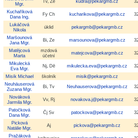
Tv, Ze
kudra@pekargmb.cz
3
Mgr.
Kuchaříková
Fy Ch
kucharikova@pekargmb.cz
3
Dana
Ing.
Lukáčová
úklid
pekargmb@pekargmb.cz
Nikola
Maršounová
Bi, Ze
marsounova@pekargmb.cz
3
Jana
Mgr.
Matějcová
mzdová
matejcova@pekargmb.cz
3
Marta
účetní
Mikulecká
Nj, Dě
mikulecka.eva@pekargmb.cz
3
Eva
Mgr.
Misík
Michael
školník
misik@pekargmb.cz
Neuhäuserová
Bi, Tv
Neuhauserova@pekargmb.cz
3
Zuzana
Mgr.
Nováková
Vv, Rj
novakova.j@pekargmb.cz
3
Jarmila
Mgr.
Patočková
Čj Sv
patockova@pekargmb.cz
3
Dana
Mgr.
Picková
Aj
pickova@pekargmb.cz
3
Natálie
Mgr.
Pražáková