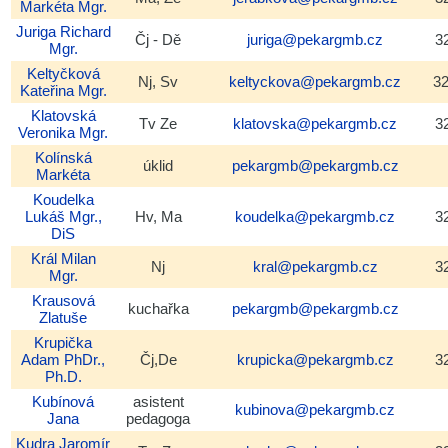
Markéta
Mgr.
Juriga
Richard
Čj - Dě
juriga@pekargmb.cz
3
Mgr.
Keltyčková
Nj, Sv
keltyckova@pekargmb.cz
3
Kateřina
Mgr.
Klatovská
Tv Ze
klatovska@pekargmb.cz
3
Veronika
Mgr.
Kolínská
úklid
pekargmb@pekargmb.cz
Markéta
Koudelka
Lukáš
Mgr.,
Hv, Ma
koudelka@pekargmb.cz
3
DiS
Král
Milan
Nj
kral@pekargmb.cz
3
Mgr.
Krausová
kuchařka
pekargmb@pekargmb.cz
Zlatuše
Krupička
Adam
PhDr.,
Čj,De
krupicka@pekargmb.cz
3
Ph.D.
Kubínová
asistent
kubinova@pekargmb.cz
Jana
pedagoga
Kudra
Jaromír