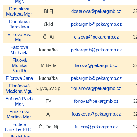
Mgr.
Dostálová
Bi Fj
dostalova@pekargmb.cz
3
Markéta
Mgr.
Doubková
úklid
pekargmb@pekargmb.cz
Jaroslava
Elízová
Eva
Čj, Aj
elizova@pekargmb.cz
3
Mgr.
Fátorová
kuchařka
pekargmb@pekargmb.cz
Michaela
Fialová
Monika
M Bv Iv
fialova@pekargmb.cz
3
PaedDr.
Flídrová
Jana
kuchařka
pekargmb@pekargmb.cz
Floriánová
Čj,Vo,Sv,Sp
florianova@pekargmb.cz
Vladěna
Mgr.
Fořtová
Pavla
TV
fortova@pekargmb.cz
3
Mgr.
Fousková
Aj
fouskova@pekargmb.cz
3
Martina
Mgr.
Futtera
Čj, De, Nj
futtera@pekargmb.cz
3
Ladislav
PhDr.