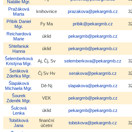
Natálie
Mgr.
Pražáková
knihovnice
prazakova@pekargmb.cz
3
Marta
Přibík
Daniel
Fy Ma
pribik@pekargmb.cz
3
Mgr.
Reichardová
úklid
pekargmb@pekargmb.cz
Marie
Shtefaniuk
úklid
pekargmb@pekargmb.cz
Hanna
Šelemberková
Aj, Čj, Sv
selemberkova@pekargmb.cz
3
Kristýna
Mgr.
Šeráková
Čj Sv Hv
serakova@pekargmb.cz
3
Zdeňka
Mgr.
Šlapáková
Dě-Nj
slapakova@pekargmb.cz
3
Michaela
Mgr.
Šourek
VEK
pekargmb@pekargmb.cz
Zdeněk
Mgr.
Šulcová
úklid
pekargmb@pekargmb.cz
Lenka
Tobišková
finanční
tobiskova@pekargmb.cz
3
Jana
účetní