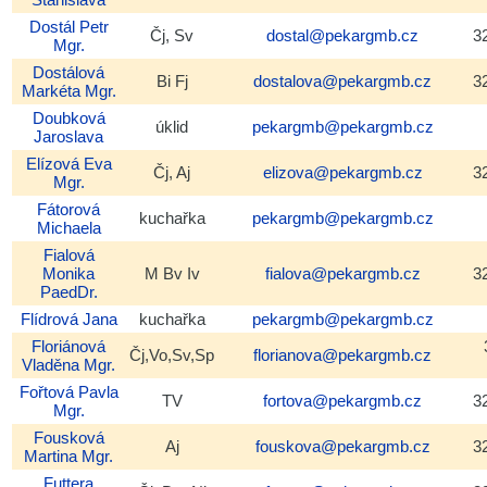
Dostál
Petr
Čj, Sv
dostal@pekargmb.cz
3
Mgr.
Dostálová
Bi Fj
dostalova@pekargmb.cz
3
Markéta
Mgr.
Doubková
úklid
pekargmb@pekargmb.cz
Jaroslava
Elízová
Eva
Čj, Aj
elizova@pekargmb.cz
3
Mgr.
Fátorová
kuchařka
pekargmb@pekargmb.cz
Michaela
Fialová
Monika
M Bv Iv
fialova@pekargmb.cz
3
PaedDr.
Flídrová
Jana
kuchařka
pekargmb@pekargmb.cz
Floriánová
Čj,Vo,Sv,Sp
florianova@pekargmb.cz
Vladěna
Mgr.
Fořtová
Pavla
TV
fortova@pekargmb.cz
3
Mgr.
Fousková
Aj
fouskova@pekargmb.cz
3
Martina
Mgr.
Futtera