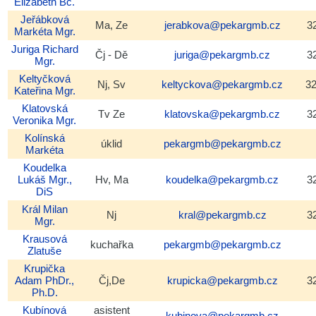
Elizabeth
Bc.
Jeřábková
Ma, Ze
jerabkova@pekargmb.cz
3
Markéta
Mgr.
Juriga
Richard
Čj - Dě
juriga@pekargmb.cz
3
Mgr.
Keltyčková
Nj, Sv
keltyckova@pekargmb.cz
3
Kateřina
Mgr.
Klatovská
Tv Ze
klatovska@pekargmb.cz
3
Veronika
Mgr.
Kolínská
úklid
pekargmb@pekargmb.cz
Markéta
Koudelka
Lukáš
Mgr.,
Hv, Ma
koudelka@pekargmb.cz
3
DiS
Král
Milan
Nj
kral@pekargmb.cz
3
Mgr.
Krausová
kuchařka
pekargmb@pekargmb.cz
Zlatuše
Krupička
Adam
PhDr.,
Čj,De
krupicka@pekargmb.cz
3
Ph.D.
Kubínová
asistent
kubinova@pekargmb.cz