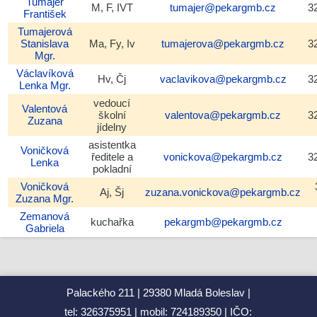
Tumajer
M, F, IVT
tumajer@pekargmb.cz
3
František
Tumajerová
Stanislava
Ma, Fy, Iv
tumajerova@pekargmb.cz
3
Mgr.
Václavíková
Hv, Čj
vaclavikova@pekargmb.cz
3
Lenka
Mgr.
vedoucí
Valentová
školní
valentova@pekargmb.cz
3
Zuzana
jídelny
asistentka
Voničková
ředitele a
vonickova@pekargmb.cz
3
Lenka
pokladní
Voničková
Aj, Šj
zuzana.vonickova@pekargmb.cz
Zuzana
Mgr.
Zemanová
kuchařka
pekargmb@pekargmb.cz
Gabriela
Palackého 211
29380 Mladá Boleslav
tel: 326375951
mobil: 724189350
IČO: