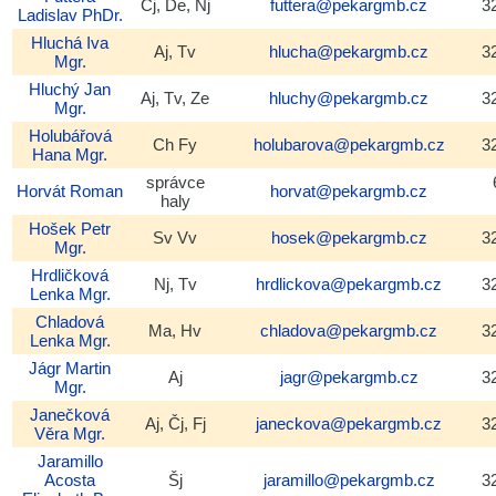
Čj, De, Nj
futtera@pekargmb.cz
3
Ladislav
PhDr.
Hluchá
Iva
Aj, Tv
hlucha@pekargmb.cz
3
Mgr.
Hluchý
Jan
Aj, Tv, Ze
hluchy@pekargmb.cz
3
Mgr.
Holubářová
Ch Fy
holubarova@pekargmb.cz
3
Hana
Mgr.
správce
Horvát
Roman
horvat@pekargmb.cz
haly
Hošek
Petr
Sv Vv
hosek@pekargmb.cz
3
Mgr.
Hrdličková
Nj, Tv
hrdlickova@pekargmb.cz
3
Lenka
Mgr.
Chladová
Ma, Hv
chladova@pekargmb.cz
3
Lenka
Mgr.
Jágr
Martin
Aj
jagr@pekargmb.cz
3
Mgr.
Janečková
Aj, Čj, Fj
janeckova@pekargmb.cz
3
Věra
Mgr.
Jaramillo
Acosta
Šj
jaramillo@pekargmb.cz
3