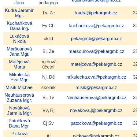
Jana
pedagoga
Kudra
Jaromír
Tv, Ze
kudra@pekargmb.cz
3
Mgr.
Kuchaříková
Fy Ch
kucharikova@pekargmb.cz
3
Dana
Ing.
Lukáčová
úklid
pekargmb@pekargmb.cz
Nikola
Maršounová
Bi, Ze
marsounova@pekargmb.cz
3
Jana
Mgr.
Matějcová
mzdová
matejcova@pekargmb.cz
3
Marta
účetní
Mikulecká
Nj, Dě
mikulecka.eva@pekargmb.cz
3
Eva
Mgr.
Misík
Michael
školník
misik@pekargmb.cz
Neuhäuserová
Bi, Tv
Neuhauserova@pekargmb.cz
3
Zuzana
Mgr.
Nováková
Vv, Rj
novakova.j@pekargmb.cz
3
Jarmila
Mgr.
Patočková
Čj Sv
patockova@pekargmb.cz
3
Dana
Mgr.
Picková
Aj
pickova@pekargmb.cz
3