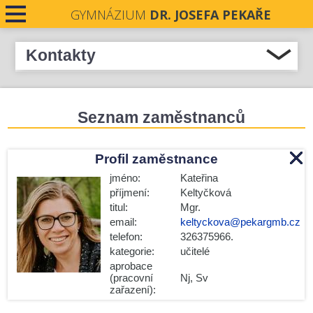
GYMNÁZIUM
DR. JOSEFA PEKAŘE
PRO STUDENTY
Kontakty
Telefonní linky
PRO VEŘEJNOST
Poloha školy na mapě
Seznam zaměstnanců
PRO UČITELE
Pověřenec pro ochranu osobních údajů
NOVINKY
Profil zaměstnance
Kategorie zaměstnanců
jméno:
Kateřina
KONTAKTY
Učitelé
příjmení:
Keltyčková
THP pracovníci
titul:
Mgr.
DOKUMENTY
email:
keltyckova@pekargmb.cz
Správní zaměstnaneci
telefon:
326375966.
PROJEKTY
Hala
kategorie:
učitelé
aprobace
Jídelna
UCHAZEČI O STUDIUM
(pracovní
Nj, Sv
zařazení):
Seznam všech zaměstnanců