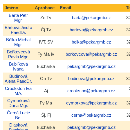
Vyhledávání
Jméno
Aprobace
Email
T
Bárta
Petr
Ze Tv
barta@pekargmb.cz
3
Mgr.
Bártová
Jindra
Čj Tv
bartova@pekargmb.cz
3
PaedDr.
Bělka
Michal
IVT, SV
belka@pekargmb.cz
3
Mgr.
Bořkovcová
Fy Ma Iv
borkovcova@pekargmb.cz
3
Pavla
Mgr.
Bublíková
kuchařka
pekargmb@pekargmb.cz
Ivana
Budínová
On Tv
budinova@pekargmb.cz
3
Alena
PaedDr.
Crookston
Iva
Aj
crookston@pekargmb.cz
MA.
Cymorková
Fy Ma
cymorkova@pekargmb.cz
3
Dana
Mgr.
Černá
Lucie
Šj, Fj
cerna@pekargmb.cz
3
Bc.
Dlasková
kuchařka
pekargmb@pekargmb.cz
Stanislava