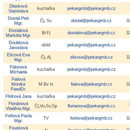
Dlasková
kuchařka
pekargmb@pekargmb.cz
Stanislava
Dostál
Petr
Čj, Sv
dostal@pekargmb.cz
3
Mgr.
Dostálová
Bi Fj
dostalova@pekargmb.cz
3
Markéta
Mgr.
Doubková
úklid
pekargmb@pekargmb.cz
Jaroslava
Elízová
Eva
Čj, Aj
elizova@pekargmb.cz
3
Mgr.
Fátorová
kuchařka
pekargmb@pekargmb.cz
Michaela
Fialová
Monika
M Bv Iv
fialova@pekargmb.cz
3
PaedDr.
Flídrová
Jana
kuchařka
pekargmb@pekargmb.cz
Floriánová
Čj,Vo,Sv,Sp
florianova@pekargmb.cz
Vladěna
Mgr.
Fořtová
Pavla
TV
fortova@pekargmb.cz
3
Mgr.
Fousková