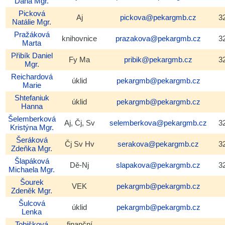
Dana
Mgr.
Picková
Aj
pickova@pekargmb.cz
3
Natálie
Mgr.
Pražáková
knihovnice
prazakova@pekargmb.cz
3
Marta
Přibík
Daniel
Fy Ma
pribik@pekargmb.cz
3
Mgr.
Reichardová
úklid
pekargmb@pekargmb.cz
Marie
Shtefaniuk
úklid
pekargmb@pekargmb.cz
Hanna
Šelemberková
Aj, Čj, Sv
selemberkova@pekargmb.cz
3
Kristýna
Mgr.
Šeráková
Čj Sv Hv
serakova@pekargmb.cz
3
Zdeňka
Mgr.
Šlapáková
Dě-Nj
slapakova@pekargmb.cz
3
Michaela
Mgr.
Šourek
VEK
pekargmb@pekargmb.cz
Zdeněk
Mgr.
Šulcová
úklid
pekargmb@pekargmb.cz
Lenka
Tobišková
finanční