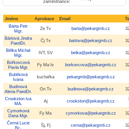
zaměstnance:
Vyhledávání
Jméno
Aprobace
Email
T
Bárta
Petr
Ze Tv
barta@pekargmb.cz
3
Mgr.
Bártová
Jindra
Čj Tv
bartova@pekargmb.cz
3
PaedDr.
Bělka
Michal
IVT, SV
belka@pekargmb.cz
3
Mgr.
Bořkovcová
Fy Ma Iv
borkovcova@pekargmb.cz
3
Pavla
Mgr.
Bublíková
kuchařka
pekargmb@pekargmb.cz
Ivana
Budínová
On Tv
budinova@pekargmb.cz
3
Alena
PaedDr.
Crookston
Iva
Aj
crookston@pekargmb.cz
MA.
Cymorková
Fy Ma
cymorkova@pekargmb.cz
3
Dana
Mgr.
Černá
Lucie
Šj, Fj
cerna@pekargmb.cz
3
Bc.