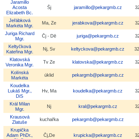
Jaramillo
Acosta
Šj
jaramillo@pekargmb.cz
3
Elizabeth
Bc.
Jeřábková
Ma, Ze
jerabkova@pekargmb.cz
3
Markéta
Mgr.
Juriga
Richard
Čj - Dě
juriga@pekargmb.cz
3
Mgr.
Keltyčková
Nj, Sv
keltyckova@pekargmb.cz
3
Kateřina
Mgr.
Klatovská
Tv Ze
klatovska@pekargmb.cz
3
Veronika
Mgr.
Kolínská
úklid
pekargmb@pekargmb.cz
Markéta
Koudelka
Lukáš
Mgr.,
Hv, Ma
koudelka@pekargmb.cz
3
DiS
Král
Milan
Nj
kral@pekargmb.cz
3
Mgr.
Krausová
kuchařka
pekargmb@pekargmb.cz
Zlatuše
Krupička
Adam
PhDr.,
Čj,De
krupicka@pekargmb.cz
3