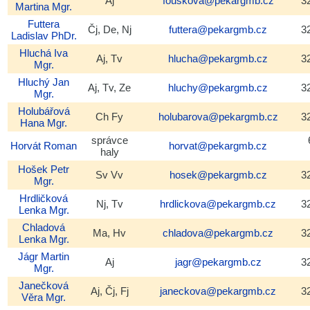
Aj
fouskova@pekargmb.cz
3
Martina
Mgr.
Futtera
Čj, De, Nj
futtera@pekargmb.cz
3
Ladislav
PhDr.
Hluchá
Iva
Aj, Tv
hlucha@pekargmb.cz
3
Mgr.
Hluchý
Jan
Aj, Tv, Ze
hluchy@pekargmb.cz
3
Mgr.
Holubářová
Ch Fy
holubarova@pekargmb.cz
3
Hana
Mgr.
správce
Horvát
Roman
horvat@pekargmb.cz
haly
Hošek
Petr
Sv Vv
hosek@pekargmb.cz
3
Mgr.
Hrdličková
Nj, Tv
hrdlickova@pekargmb.cz
3
Lenka
Mgr.
Chladová
Ma, Hv
chladova@pekargmb.cz
3
Lenka
Mgr.
Jágr
Martin
Aj
jagr@pekargmb.cz
3
Mgr.
Janečková
Aj, Čj, Fj
janeckova@pekargmb.cz
3
Věra
Mgr.