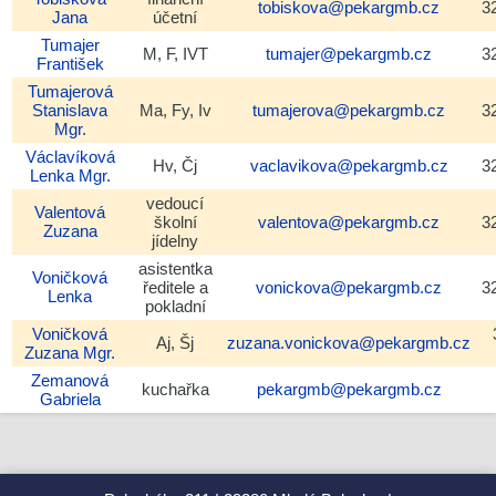
tobiskova@pekargmb.cz
3
Jana
účetní
Tumajer
M, F, IVT
tumajer@pekargmb.cz
3
František
Tumajerová
Stanislava
Ma, Fy, Iv
tumajerova@pekargmb.cz
3
Mgr.
Václavíková
Hv, Čj
vaclavikova@pekargmb.cz
3
Lenka
Mgr.
vedoucí
Valentová
školní
valentova@pekargmb.cz
3
Zuzana
jídelny
asistentka
Voničková
ředitele a
vonickova@pekargmb.cz
3
Lenka
pokladní
Voničková
Aj, Šj
zuzana.vonickova@pekargmb.cz
Zuzana
Mgr.
Zemanová
kuchařka
pekargmb@pekargmb.cz
Gabriela