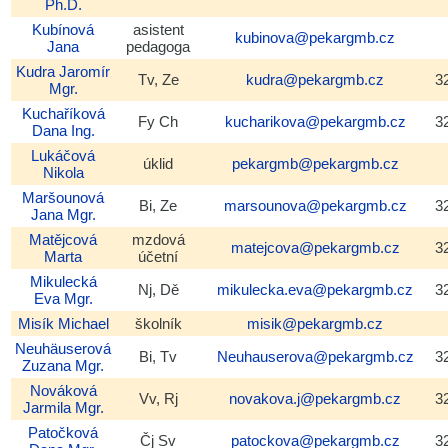
Ph.D.
Kubínová
asistent
kubinova@pekargmb.cz
Jana
pedagoga
Kudra
Jaromír
Tv, Ze
kudra@pekargmb.cz
3
Mgr.
Kuchaříková
Fy Ch
kucharikova@pekargmb.cz
3
Dana
Ing.
Lukáčová
úklid
pekargmb@pekargmb.cz
Nikola
Maršounová
Bi, Ze
marsounova@pekargmb.cz
3
Jana
Mgr.
Matějcová
mzdová
matejcova@pekargmb.cz
3
Marta
účetní
Mikulecká
Nj, Dě
mikulecka.eva@pekargmb.cz
3
Eva
Mgr.
Misík
Michael
školník
misik@pekargmb.cz
Neuhäuserová
Bi, Tv
Neuhauserova@pekargmb.cz
3
Zuzana
Mgr.
Nováková
Vv, Rj
novakova.j@pekargmb.cz
3
Jarmila
Mgr.
Patočková
Čj Sv
patockova@pekargmb.cz
3