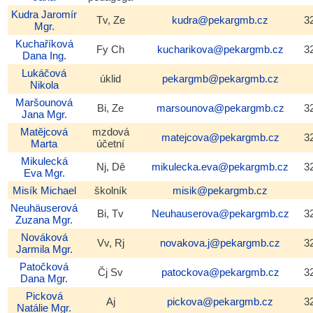
Kudra
Jaromír
Tv, Ze
kudra@pekargmb.cz
3
Mgr.
Kuchaříková
Fy Ch
kucharikova@pekargmb.cz
3
Dana
Ing.
Lukáčová
úklid
pekargmb@pekargmb.cz
Nikola
Maršounová
Bi, Ze
marsounova@pekargmb.cz
3
Jana
Mgr.
Matějcová
mzdová
matejcova@pekargmb.cz
3
Marta
účetní
Mikulecká
Nj, Dě
mikulecka.eva@pekargmb.cz
3
Eva
Mgr.
Misík
Michael
školník
misik@pekargmb.cz
Neuhäuserová
Bi, Tv
Neuhauserova@pekargmb.cz
3
Zuzana
Mgr.
Nováková
Vv, Rj
novakova.j@pekargmb.cz
3
Jarmila
Mgr.
Patočková
Čj Sv
patockova@pekargmb.cz
3
Dana
Mgr.
Picková
Aj
pickova@pekargmb.cz
3
Natálie
Mgr.