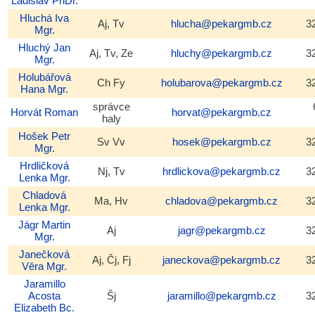
Ladislav
PhDr.
Hluchá
Iva
Aj, Tv
hlucha@pekargmb.cz
3
Mgr.
Hluchý
Jan
Aj, Tv, Ze
hluchy@pekargmb.cz
3
Mgr.
Holubářová
Ch Fy
holubarova@pekargmb.cz
3
Hana
Mgr.
správce
Horvát
Roman
horvat@pekargmb.cz
haly
Hošek
Petr
Sv Vv
hosek@pekargmb.cz
3
Mgr.
Hrdličková
Nj, Tv
hrdlickova@pekargmb.cz
3
Lenka
Mgr.
Chladová
Ma, Hv
chladova@pekargmb.cz
3
Lenka
Mgr.
Jágr
Martin
Aj
jagr@pekargmb.cz
3
Mgr.
Janečková
Aj, Čj, Fj
janeckova@pekargmb.cz
3
Věra
Mgr.
Jaramillo
Acosta
Šj
jaramillo@pekargmb.cz
3
Elizabeth
Bc.