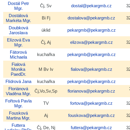
Dostál
Petr
Čj, Sv
dostal@pekargmb.cz
3
Mgr.
Dostálová
Bi Fj
dostalova@pekargmb.cz
3
Markéta
Mgr.
Doubková
úklid
pekargmb@pekargmb.cz
Jaroslava
Elízová
Eva
Čj, Aj
elizova@pekargmb.cz
3
Mgr.
Fátorová
kuchařka
pekargmb@pekargmb.cz
Michaela
Fialová
Monika
M Bv Iv
fialova@pekargmb.cz
3
PaedDr.
Flídrová
Jana
kuchařka
pekargmb@pekargmb.cz
Floriánová
Čj,Vo,Sv,Sp
florianova@pekargmb.cz
Vladěna
Mgr.
Fořtová
Pavla
TV
fortova@pekargmb.cz
3
Mgr.
Fousková
Aj
fouskova@pekargmb.cz
3
Martina
Mgr.
Futtera
Čj, De, Nj
futtera@pekargmb.cz
3