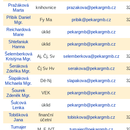
Pražáková
knihovnice
prazakova@pekargmb.cz
3
Marta
Přibík
Daniel
Fy Ma
pribik@pekargmb.cz
3
Mgr.
Reichardová
úklid
pekargmb@pekargmb.cz
Marie
Shtefaniuk
úklid
pekargmb@pekargmb.cz
Hanna
Šelemberková
Aj, Čj, Sv
selemberkova@pekargmb.cz
3
Kristýna
Mgr.
Šeráková
Čj Sv Hv
serakova@pekargmb.cz
3
Zdeňka
Mgr.
Šlapáková
Dě-Nj
slapakova@pekargmb.cz
3
Michaela
Mgr.
Šourek
VEK
pekargmb@pekargmb.cz
Zdeněk
Mgr.
Šulcová
úklid
pekargmb@pekargmb.cz
Lenka
Tobišková
finanční
tobiskova@pekargmb.cz
3
Jana
účetní
Tumajer
M, F, IVT
tumajer@pekargmb.cz
3