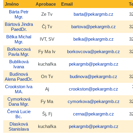
Jméno
Aprobace
Email
T
Vyhledávání
Bárta
Petr
Ze Tv
barta@pekargmb.cz
3
Mgr.
Bártová
Jindra
Čj Tv
bartova@pekargmb.cz
3
PaedDr.
Bělka
Michal
IVT, SV
belka@pekargmb.cz
3
Mgr.
Bořkovcová
Fy Ma Iv
borkovcova@pekargmb.cz
3
Pavla
Mgr.
Bublíková
kuchařka
pekargmb@pekargmb.cz
Ivana
Budínová
On Tv
budinova@pekargmb.cz
3
Alena
PaedDr.
Crookston
Iva
Aj
crookston@pekargmb.cz
MA.
Cymorková
Fy Ma
cymorkova@pekargmb.cz
3
Dana
Mgr.
Černá
Lucie
Šj, Fj
cerna@pekargmb.cz
3
Bc.
Dlasková
kuchařka
pekargmb@pekargmb.cz
Stanislava