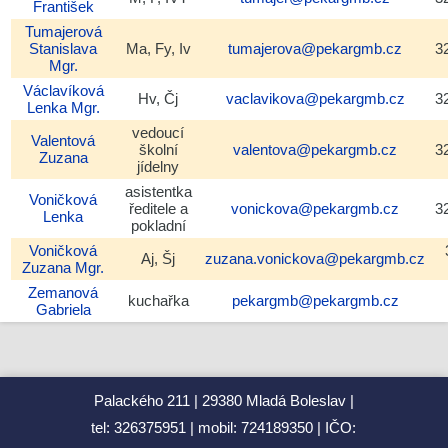
František
Tumajerová
Stanislava
Ma, Fy, Iv
tumajerova@pekargmb.cz
3
Mgr.
Václavíková
Hv, Čj
vaclavikova@pekargmb.cz
3
Lenka
Mgr.
vedoucí
Valentová
školní
valentova@pekargmb.cz
3
Zuzana
jídelny
asistentka
Voničková
ředitele a
vonickova@pekargmb.cz
3
Lenka
pokladní
Voničková
Aj, Šj
zuzana.vonickova@pekargmb.cz
Zuzana
Mgr.
Zemanová
kuchařka
pekargmb@pekargmb.cz
Gabriela
Palackého 211
29380 Mladá Boleslav
tel: 326375951
mobil: 724189350
IČO: