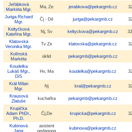
Jeřábková
Ma, Ze
jerabkova@pekargmb.cz
3
Markéta
Mgr.
Juriga
Richard
Čj - Dě
juriga@pekargmb.cz
3
Mgr.
Keltyčková
Nj, Sv
keltyckova@pekargmb.cz
3
Kateřina
Mgr.
Klatovská
Tv Ze
klatovska@pekargmb.cz
3
Veronika
Mgr.
Kolínská
úklid
pekargmb@pekargmb.cz
Markéta
Koudelka
Lukáš
Mgr.,
Hv, Ma
koudelka@pekargmb.cz
3
DiS
Král
Milan
Nj
kral@pekargmb.cz
3
Mgr.
Krausová
kuchařka
pekargmb@pekargmb.cz
Zlatuše
Krupička
Adam
PhDr.,
Čj,De
krupicka@pekargmb.cz
3
Ph.D.
Kubínová
asistent
kubinova@pekargmb.cz
Jana
pedagoga