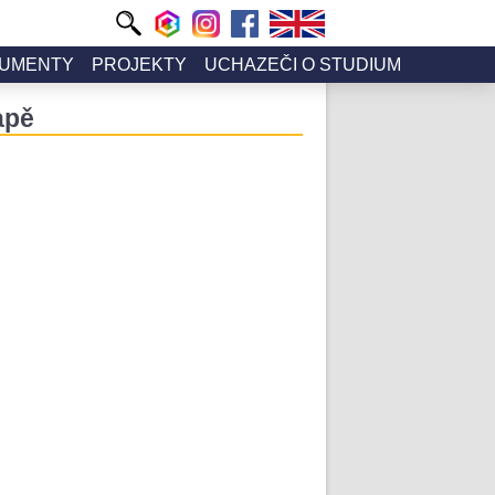
UMENTY
PROJEKTY
UCHAZEČI O STUDIUM
apě