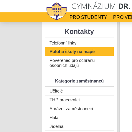
GYMNÁZIUM
DR.
PRO STUDENTY
PRO VE
Kontakty
Telefonní linky
Poloha školy na mapě
Pověřenec pro ochranu
osobních údajů
Kategorie zaměstnanců
Učitelé
THP pracovníci
Správní zaměstnaneci
Hala
Jídelna