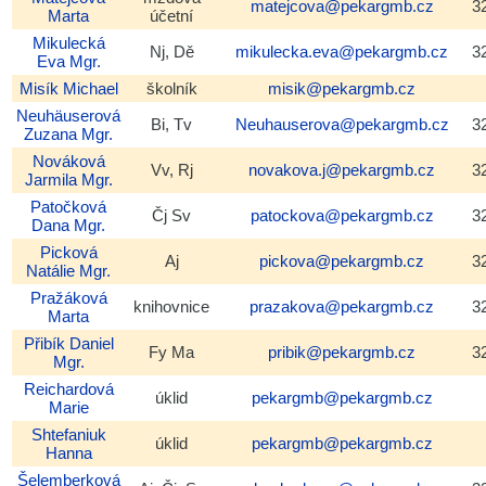
matejcova@pekargmb.cz
3
Marta
účetní
Mikulecká
Nj, Dě
mikulecka.eva@pekargmb.cz
3
Eva
Mgr.
Misík
Michael
školník
misik@pekargmb.cz
Neuhäuserová
Bi, Tv
Neuhauserova@pekargmb.cz
3
Zuzana
Mgr.
Nováková
Vv, Rj
novakova.j@pekargmb.cz
3
Jarmila
Mgr.
Patočková
Čj Sv
patockova@pekargmb.cz
3
Dana
Mgr.
Picková
Aj
pickova@pekargmb.cz
3
Natálie
Mgr.
Pražáková
knihovnice
prazakova@pekargmb.cz
3
Marta
Přibík
Daniel
Fy Ma
pribik@pekargmb.cz
3
Mgr.
Reichardová
úklid
pekargmb@pekargmb.cz
Marie
Shtefaniuk
úklid
pekargmb@pekargmb.cz
Hanna
Šelemberková