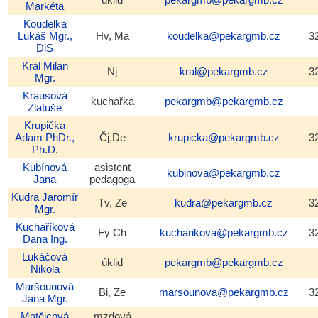
Markéta
Koudelka
Lukáš
Mgr.,
Hv, Ma
koudelka@pekargmb.cz
3
DiS
Král
Milan
Nj
kral@pekargmb.cz
3
Mgr.
Krausová
kuchařka
pekargmb@pekargmb.cz
Zlatuše
Krupička
Adam
PhDr.,
Čj,De
krupicka@pekargmb.cz
3
Ph.D.
Kubínová
asistent
kubinova@pekargmb.cz
Jana
pedagoga
Kudra
Jaromír
Tv, Ze
kudra@pekargmb.cz
3
Mgr.
Kuchaříková
Fy Ch
kucharikova@pekargmb.cz
3
Dana
Ing.
Lukáčová
úklid
pekargmb@pekargmb.cz
Nikola
Maršounová
Bi, Ze
marsounova@pekargmb.cz
3
Jana
Mgr.
Matějcová
mzdová