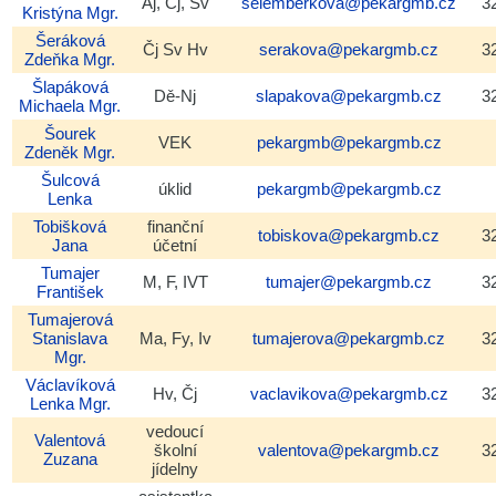
Aj, Čj, Sv
selemberkova@pekargmb.cz
3
Kristýna
Mgr.
Šeráková
Čj Sv Hv
serakova@pekargmb.cz
3
Zdeňka
Mgr.
Šlapáková
Dě-Nj
slapakova@pekargmb.cz
3
Michaela
Mgr.
Šourek
VEK
pekargmb@pekargmb.cz
Zdeněk
Mgr.
Šulcová
úklid
pekargmb@pekargmb.cz
Lenka
Tobišková
finanční
tobiskova@pekargmb.cz
3
Jana
účetní
Tumajer
M, F, IVT
tumajer@pekargmb.cz
3
František
Tumajerová
Stanislava
Ma, Fy, Iv
tumajerova@pekargmb.cz
3
Mgr.
Václavíková
Hv, Čj
vaclavikova@pekargmb.cz
3
Lenka
Mgr.
vedoucí
Valentová
školní
valentova@pekargmb.cz
3
Zuzana
jídelny