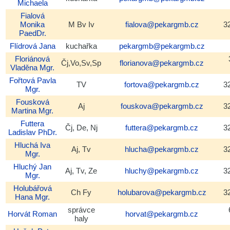
Michaela
Fialová
Monika
M Bv Iv
fialova@pekargmb.cz
3
PaedDr.
Flídrová
Jana
kuchařka
pekargmb@pekargmb.cz
Floriánová
Čj,Vo,Sv,Sp
florianova@pekargmb.cz
Vladěna
Mgr.
Fořtová
Pavla
TV
fortova@pekargmb.cz
3
Mgr.
Fousková
Aj
fouskova@pekargmb.cz
3
Martina
Mgr.
Futtera
Čj, De, Nj
futtera@pekargmb.cz
3
Ladislav
PhDr.
Hluchá
Iva
Aj, Tv
hlucha@pekargmb.cz
3
Mgr.
Hluchý
Jan
Aj, Tv, Ze
hluchy@pekargmb.cz
3
Mgr.
Holubářová
Ch Fy
holubarova@pekargmb.cz
3
Hana
Mgr.
správce
Horvát
Roman
horvat@pekargmb.cz
haly