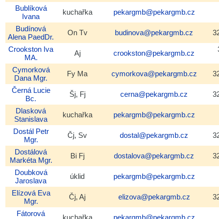
Bublíková
kuchařka
pekargmb@pekargmb.cz
Ivana
Budínová
On Tv
budinova@pekargmb.cz
3
Alena
PaedDr.
Crookston
Iva
Aj
crookston@pekargmb.cz
MA.
Cymorková
Fy Ma
cymorkova@pekargmb.cz
3
Dana
Mgr.
Černá
Lucie
Šj, Fj
cerna@pekargmb.cz
3
Bc.
Dlasková
kuchařka
pekargmb@pekargmb.cz
Stanislava
Dostál
Petr
Čj, Sv
dostal@pekargmb.cz
3
Mgr.
Dostálová
Bi Fj
dostalova@pekargmb.cz
3
Markéta
Mgr.
Doubková
úklid
pekargmb@pekargmb.cz
Jaroslava
Elízová
Eva
Čj, Aj
elizova@pekargmb.cz
3
Mgr.
Fátorová
kuchařka
pekargmb@pekargmb.cz