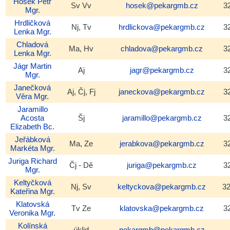
Hošek
Petr
Sv Vv
hosek@pekargmb.cz
3
Mgr.
Hrdličková
Nj, Tv
hrdlickova@pekargmb.cz
3
Lenka
Mgr.
Chladová
Ma, Hv
chladova@pekargmb.cz
3
Lenka
Mgr.
Jágr
Martin
Aj
jagr@pekargmb.cz
3
Mgr.
Janečková
Aj, Čj, Fj
janeckova@pekargmb.cz
3
Věra
Mgr.
Jaramillo
Acosta
Šj
jaramillo@pekargmb.cz
3
Elizabeth
Bc.
Jeřábková
Ma, Ze
jerabkova@pekargmb.cz
3
Markéta
Mgr.
Juriga
Richard
Čj - Dě
juriga@pekargmb.cz
3
Mgr.
Keltyčková
Nj, Sv
keltyckova@pekargmb.cz
3
Kateřina
Mgr.
Klatovská
Tv Ze
klatovska@pekargmb.cz
3
Veronika
Mgr.
Kolínská
úklid
pekargmb@pekargmb.cz