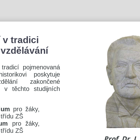
v tradici
 vzdělávání
u tradicí pojmenovaná
torikovi poskytuje
zdělání zakončené
 v těchto studijních
dium
pro žáky,
. třídu ZŠ
ium
pro žáky,
. třídu ZŠ
Prof. Dr. J