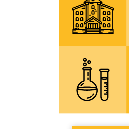
Nemecku, Polsku,
Francii a na
Slovensku
více informací
specializované
učebny, laboratoře
a počítačové
učebny
více informací