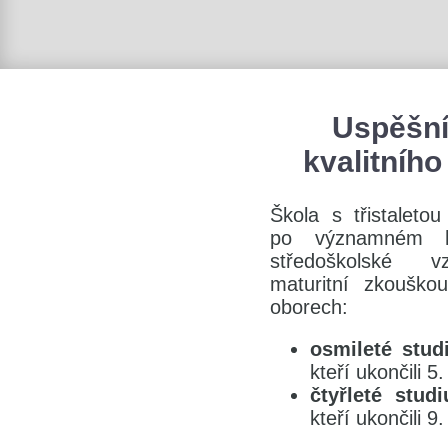
Uspěšní 
kvalitního
Škola s třistaleto
po významném his
středoškolské v
maturitní zkouškou
oborech:
osmileté stu
kteří ukončili 5
čtyřleté stud
kteří ukončili 9