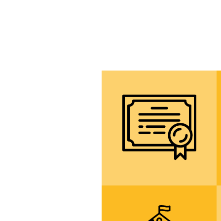
všestranné
středoškolské
vzdělání ukončené
maturitou
více informací
spolupráce se
školami v