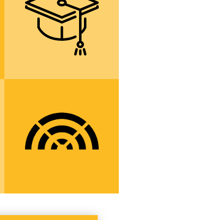
typech vyšších
odborných škol a
vysokých škol
více informací
možnost aktivně se
zapojit do
fungování školy
prostřednictvím
studentského
parlamentu
více informací