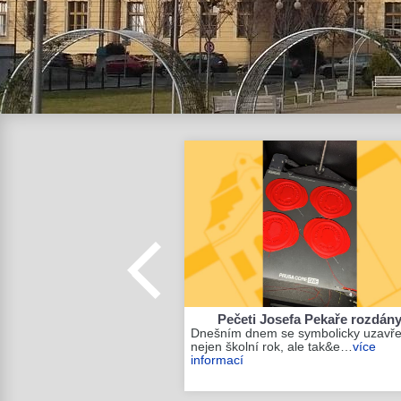
Pečeti Josefa Pekaře rozdán
Dnešním dnem se symbolicky uzavře
nejen školní rok, ale tak&e…
více
informací