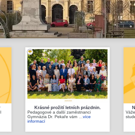
y
Krásné prožití letních prázdnin.
N
l
Pedagogové a další zaměstnanci
Vážen
Gymnázia Dr. Pekaře vám …
více
stud
informací