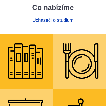
Co nabízíme
Uchazeči o studium
knihovnu s
obědy ve vlastní
čítárnou a
školní jídelně a
studovnou
občerstvení ve
školním kiosku
více informací
více informací
výuku cizích jazyků
profilaci studia
ve skupinách
prostřednictvím