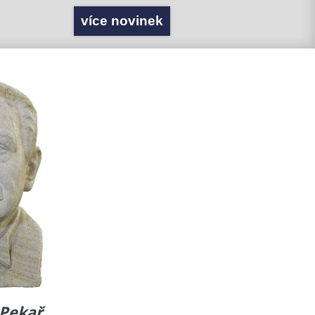
více novinek
. Pekař