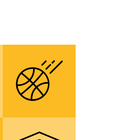
výborné podmínky
pro tělesnou
výchovu a sport
více informací
přípravu pro
studium na všech