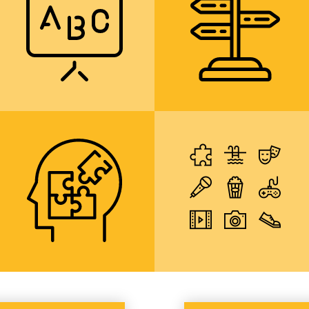
rozdělených podle
volitelných
úrovně znalostí
předmětů
více informací
více informací
možnost
mimoškolní
bezplatného
aktivity, kulturní,
poradenství
sportovní a
počítačové kroužky
více informací
více informací