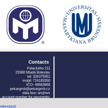
Contacts
Palackého 211
29380 Mladá Boleslav
tel: 326375951
mobil: 724189350
IČO: 48683868
pekargmb@pekargmb.cz
data box: arsjhws
account number for payments:
19‑5779840267/0100
understand.