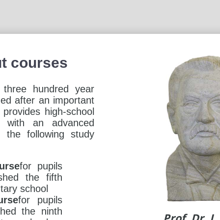
ut courses
 three hundred year
med after an important
t provides high-school
ng with an advanced
n the following study
urse
for pupils
hed the fifth
tary school
urse
for pupils
hed the ninth
Prof. Dr. J