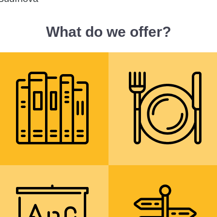
What do we offer?
více informací
více informac
knihovnu s
obědy ve vlastní
čítárnou a
školní jídelně a
studovnou
občerstvení ve
školním kiosku
více informací
více informac
výuku cizích jazyků
profilaci studia
ve skupinách
prostřednictvím
rozdělených podle
volitelných
úrovně znalostí
předmětů