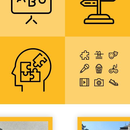
více informací
více informac
možnost
mimoškolní
bezplatného
aktivity a kulturní,
psychologického
sportovní a
poradenství u
počítačové kroužky
školního
psychologa