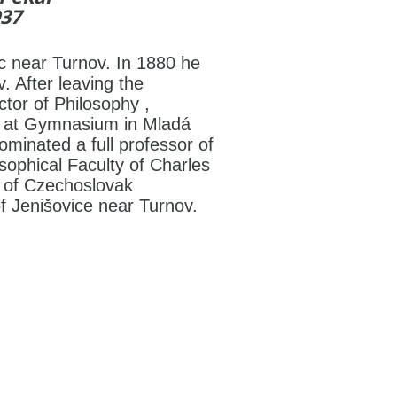
937
ec near Turnov. In 1880 he
. After leaving the
tor of Philosophy ,
y at Gymnasium in Mladá
ominated a full professor of
sophical Faculty of Charles
t of Czechoslovak
f Jenišovice near Turnov.