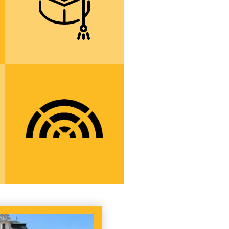
vysokých škol
í
více informací
možnost aktivně se
zapojit do
fungování školy
prostřednictvím
studentského
parlamentu