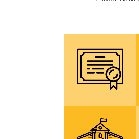
více informací
Všestranné
středoškolské
vzdělání ukončené
maturitou
více informací
spolupráce se
školami ve Francii,
Německu a
Slovensku