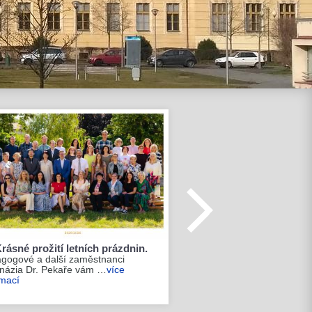
rásné prožití letních prázdnin.
gogové a další zaměstnanci
ázia Dr. Pekaře vám …
více
rmací