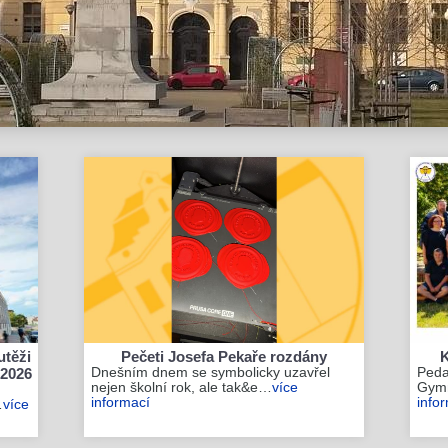
utěži
Pečeti Josefa Pekaře rozdány
K
 2026
Dnešním dnem se symbolicky uzavřel
Peda
nejen školní rok, ale tak&e…
více
Gymn
informací
info
…
více