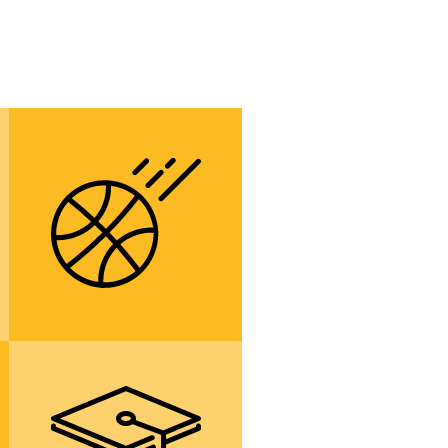
í
více informací
výbornépodmínky
pro tělesnou
výchovu a
sportovní činnist
í
více informací
přípravu pro
studium na všech
typek vyšších
odborných škol a