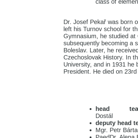
class of elemen
Dr. Josef Pekař was born o
left his Turnov school for 
Gymnasium, he studied at C
subsequently becoming a s
Boleslav. Later, he receive
Czechoslovak History. In th
University, and in 1931 he
President. He died on 23rd 
head teac
Dostál
deputy head t
Mgr. Petr Bárta
PaedDr. Alena