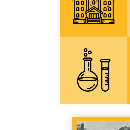
více informací
moderní
specializované
učebny, laboratoře
a počítačové
učebny