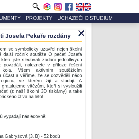
UMENTY
PROJEKTY
UCHAZEČI O STUDIUM
ti Josefa Pekaře rozdány
m se symbolicky uzavřel nejen školní
ké další ročník soutěže O pečeť Josefa
kteří jste sledovali zadání jednotlivých
 povzdálí, naleznete v příloze řešení
o kola. Všem aktivním soutěžícím
 účast a věříme, že se dozvěděli něco
egionu, ve kterém žijí a studují. A
ratulujeme vítězům, kteří si vysloužili
čeť (z naší školní 3D tiskárny) a také
orického čtiva na léto!
ů vypadají následovně:
na Gabryšová (3. B) - 52 bodů