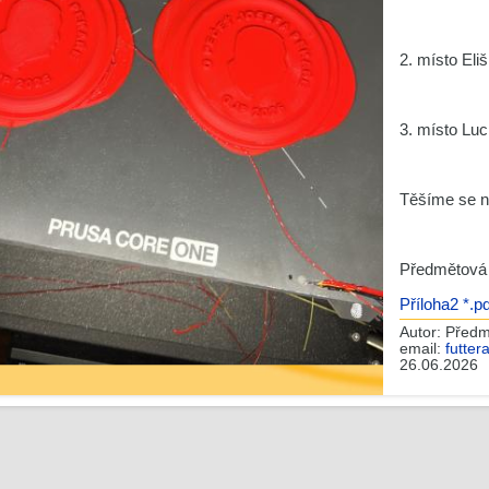
2. místo Eli
3. místo Luc
Těšíme se na
Předmětová 
Příloha2 *.pd
Autor:
Předmě
email:
futte
26.06.2026