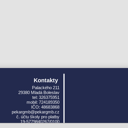
Kontakty
Palackého 211
29380 Mladá Boleslav
tel: 326375951
mobil: 724189350
IČO: 48683868
pekargmb@pekargmb.cz
č. účtu školy pro platby
19-5779840267/0100