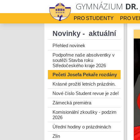
GYMNÁZIUM
DR.
PRO STUDENTY
PRO VE
Novinky - aktuální
Přehled novinek
Podpořme naše absolventky v
soutěži Stavba roku
Středočeského kraje 2026
Pečeti Josefa Pekaře rozdány
Krásné prožití letních prázdnin.
Nové číslo Student revue je zde!
Zámecká premiéra
Komisionální zkoušky - podzim
2026
Úřední hodiny o prázdninách
Zlín