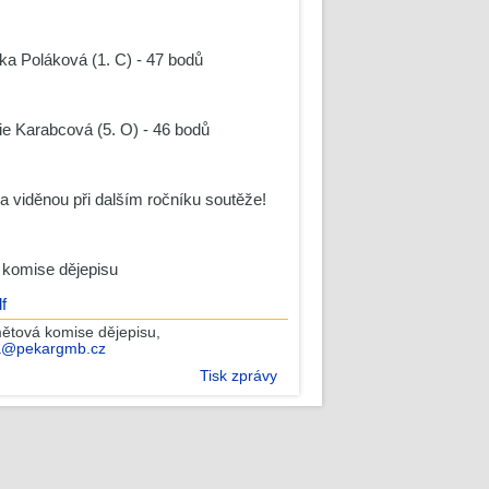
ška Poláková (1. C) - 47 bodů
ie Karabcová (5. O) - 46 bodů
 viděnou při dalším ročníku soutěže!
komise dějepisu
f
tová komise dějepisu
,
ra@pekargmb.cz
Tisk zprávy