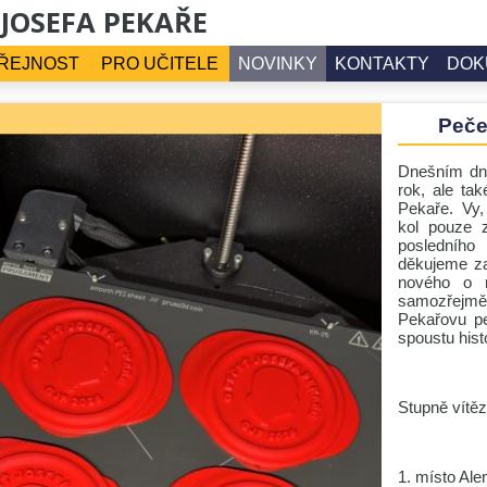
 JOSEFA PEKAŘE
ŘEJNOST
PRO UČITELE
NOVINKY
KONTAKTY
DOK
Peče
Dnešním dne
rok, ale ta
Pekaře. Vy, 
kol pouze z
posledníh
děkujeme za
nového o r
samozřejmě g
Pekařovu pe
spoustu hist
Stupně vítěz
1. místo Ale