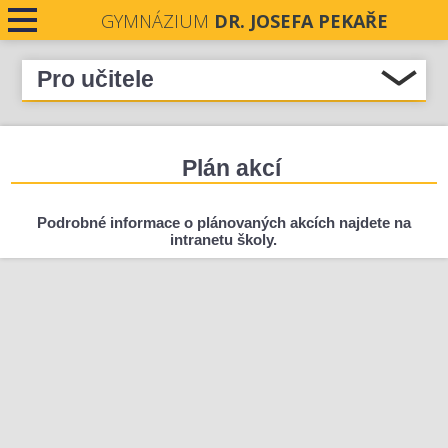
GYMNÁZIUM
DR. JOSEFA PEKAŘE
PRO STUDENTY
Pro učitele
Plán akcí
PRO VEŘEJNOST
Webové aplikace-vstup
Plán akcí
PRO UČITELE
Email pro zaměstnance
Rezervace
NOVINKY
Podrobné informace o plánovaných akcích najdete na
Student revue – školní časopis
intranetu školy.
KONTAKTY
DOKUMENTY
PROJEKTY
UCHAZEČI O STUDIUM