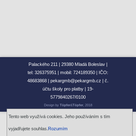
Palackého 211
29380 Mladá Boleslav
tel: 326375951
mobil: 724189350
IČO:
48683868
pekargmb@pekargmb.cz
č.
účtu školy pro platby
19-
5779840267/0100
Design by
Töpfer
&
Töpfer
, 2018
Tento web využívá cookies. Jeho používáním s tím
vyjadřujete souhlas.
Rozumím