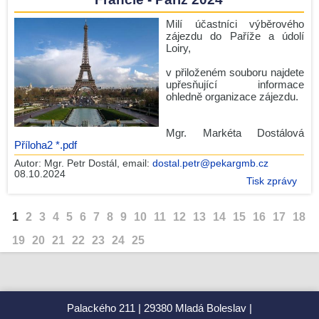
Milí účastníci výběrového
zájezdu do Paříže a údolí
Loiry,
v přiloženém souboru najdete
upřesňující informace
ohledně organizace zájezdu.
Mgr. Markéta Dostálová
Příloha2 *.pdf
Autor:
Mgr. Petr Dostál
, email:
dostal.petr@pekargmb.cz
08.10.2024
Tisk zprávy
1
2
3
4
5
6
7
8
9
10
11
12
13
14
15
16
17
18
19
20
21
22
23
24
25
Palackého 211
29380 Mladá Boleslav