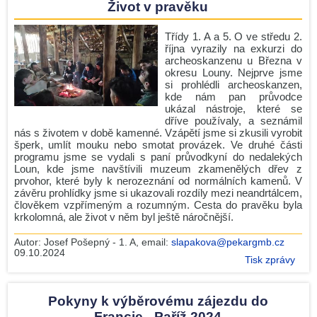
Život v pravěku
Třídy 1. A a 5. O ve středu 2.
října vyrazily na exkurzi do
archeoskanzenu u Března v
okresu Louny. Nejprve jsme
si prohlédli archeoskanzen,
kde nám pan průvodce
ukázal nástroje, které se
dříve používaly, a seznámil
nás s životem v době kamenné. Vzápětí jsme si zkusili vyrobit
šperk, umlít mouku nebo smotat provázek. Ve druhé části
programu jsme se vydali s paní průvodkyní do nedalekých
Loun, kde jsme navštívili muzeum zkamenělých dřev z
prvohor, které byly k nerozeznání od normálních kamenů. V
závěru prohlídky jsme si ukazovali rozdíly mezi neandrtálcem,
člověkem vzpřímeným a rozumným. Cesta do pravěku byla
krkolomná, ale život v něm byl ještě náročnější.
Autor:
Josef Pošepný - 1. A
, email:
slapakova@pekargmb.cz
09.10.2024
Tisk zprávy
Pokyny k výběrovému zájezdu do
Francie - Paříž 2024