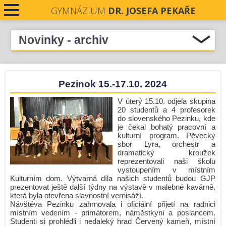
GYMNÁZIUM
DR. JOSEFA PEKAŘE
PRO STUDENTY
Novinky - archiv
Přehled novinek
PRO VEŘEJNOST
Pezinok 15.-17.10. 2024
Pezinok 15.-17.10. 2024
PRO UČITELE
JSME OFICIÁLNÍM PŘÍPRAVNÝM CENTREM
CAMBRIDGE ENGLISH QUALIFICATION
V úterý 15.10. odjela skupina
NOVINKY
20 studentů a 4 profesorek
Výběrový zájezd do Paříže
do slovenského Pezinku, kde
je čekal bohatý pracovní a
Život v pravěku
KONTAKTY
kulturní program. Pěvecký
Pokyny k výběrovému zájezdu do Francie - Paříž 2024
sbor Lyra, orchestr a
dramatický kroužek
DOKUMENTY
Divadelní představení skupiny M3
reprezentovali naši školu
vystoupením v místním
Kroužek florbalu 11.10.2024 odpadá
PROJEKTY
Kulturním dom. Výtvarná díla našich studentů budou GJP
prezentovat ještě další týdny na výstavě v malebné kavárně,
Piškvorky
která byla otevřena slavnostní vernisáží.
UCHAZEČI O STUDIUM
Návštěva Pezinku zahrnovala i oficiální přijetí na radnici
Školní e-shop Gymnázium Dr. Josefa Pekaře
místním vedením - primátorem, náměstkyní a poslancem.
Poděkování za pomoc v rámci podzimních Srdíčkových
Studenti si prohlédli i nedaleký hrad Červený kameň, místní