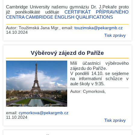
Cambridge University našemu gymnáziu Dr. J.Pekaře proto
již poněkolikáté uděluje
CERTIFIKÁT PŘÍPRAVNÉHO
CENTRA CAMBRIDGE ENGLISH QUALIFICATIONS
Autor:
Toužimská Jana Mgr.
, email:
touzimska@pekargmb.cz
14.10.2024
Tisk zprávy
Výběrový zájezd do Paříže
Milí účastníci výběrového
zájezdu do Paříže.
V pondělí 14.10. se sejdeme
na informativní schůzce v
aule školy v 9:35.
Autor:
Cymorková
,
email:
cymorkova@pekargmb.cz
11.10.2024
Tisk zprávy