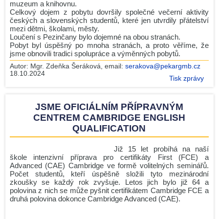
dnů
muzeum a knihovnu.
Celkový dojem z pobytu dovršily společné večerní aktivity
Basketbalový kroužek na GJP
českých a slovenských studentů, které jen utvrdily přátelství
mezi dětmi, školami, městy.
Informační schůzka k výběrovému zájezdu - Paříž 2024
Loučení s Pezinčany bylo dojemné na obou stranách.
Pobyt byl úspěšný po mnoha stranách, a proto věříme, že
Historický klub – od 25.září
jsme obnovili tradici spolupráce a výměnných pobytů.
SOUTĚŽ O LOGO PLESU
Autor:
Mgr. Zdeňka Šeráková
, email:
serakova@pekargmb.cz
18.10.2024
Naši studenti na Maker Fair 2024 v Mladé Boleslavi
Tisk zprávy
VOLBY 2024 na GJP
TŘÍDNÍ SCHŮZKY pro první ročníky
JSME OFICIÁLNÍM PŘÍPRAVNÝM
CENTREM CAMBRIDGE ENGLISH
Židle
QUALIFICATION
Maturita 2024 - podzim
František nepíše tiše!
Již 15 let probíhá na naší
škole intenzivní příprava pro certifikáty First (FCE) a
Aktuální novinky
Advanced (CAE) Cambridge ve formě volitelných seminářů.
Počet studentů, kteří úspěšně složili tyto mezinárodní
RSS
zkoušky se každý rok zvyšuje. Letos jich bylo již 64 a
polovina z nich se může pyšnit certifikátem Cambridge FCE a
druhá polovina dokonce Cambridge Advanced (CAE).
Editace rubriky
( pro zaměstnance )