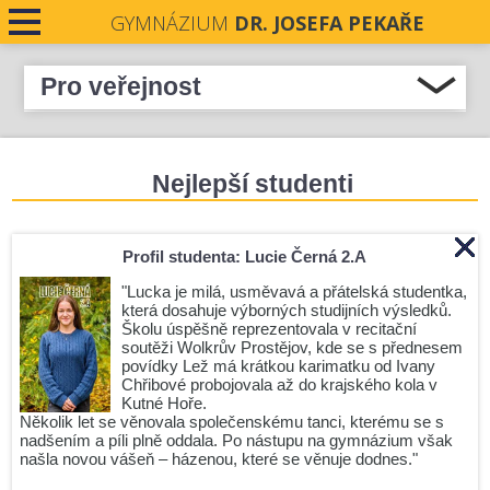
GYMNÁZIUM
DR. JOSEFA PEKAŘE
PRO STUDENTY
Pro veřejnost
Uchazeči o studium
PRO VEŘEJNOST
Informace pro nově přijaté
Nejlepší studenti
PRO UČITELE
Co nabízíme
GDPR (*.pdf)
NOVINKY
Profil studenta: Lucie Černá 2.A
GDPR G Suite komunikace na dálku (*.pdf)
KONTAKTY
"Lucka je milá, usměvavá a přátelská studentka,
GDPR Výroční zpráva za rok 2020 (*.pdf)
která dosahuje výborných studijních výsledků.
GDPR cookies (*.pdf)
Školu úspěšně reprezentovala v recitační
DOKUMENTY
soutěži Wolkrův Prostějov, kde se s přednesem
Whistleblowing
povídky Lež má krátkou karimatku od Ivany
PROJEKTY
Chřibové probojovala až do krajského kola v
Mezinárodní cena vévody z Edinburghu (DofE)
Kutné Hoře.
Několik let se věnovala společenskému tanci, kterému se s
Zakázky
UCHAZEČI O STUDIUM
nadšením a píli plně oddala. Po nástupu na gymnázium však
Volná pracovní místa
našla novou vášeň – házenou, které se věnuje dodnes."