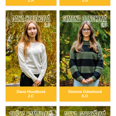
2.A
2.B
Dana
Houdková
Simona
Odnohová
2.C
6.O