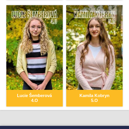
Lucie
Šemberová
Kamila
Kobryn
4.O
5.O