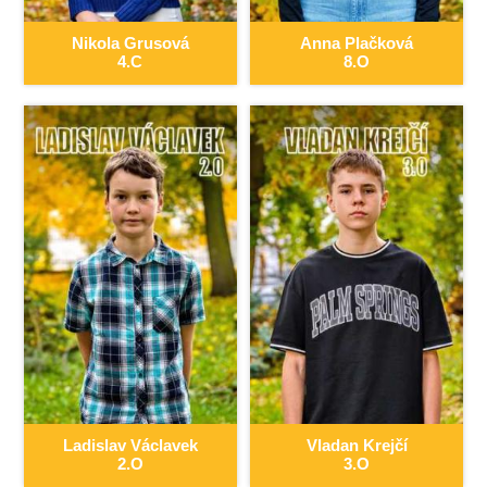
Nikola
Grusová
Anna
Plačková
4.C
8.O
Ladislav
Václavek
Vladan
Krejčí
2.O
3.O