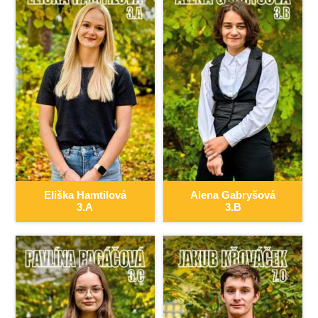
Eliška
Hamtilová
Alena
Gabryšová
3.A
3.B