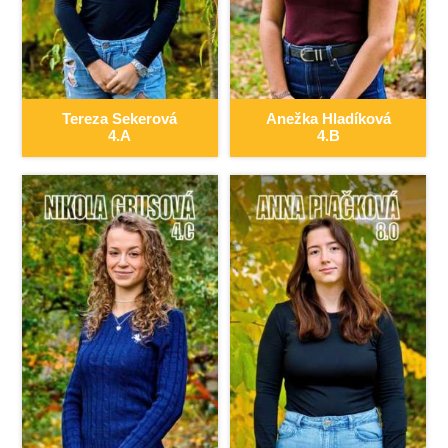
Tereza
Sekerová
Anežka
Hladíková
4.A
4.B