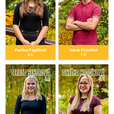
Pavlína
Pagáčová
Jakub
Křováček
3.C
7.O