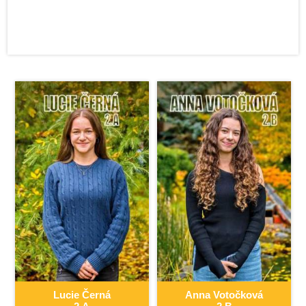
Přípravné kurzy
Školská rada
Nostrifikace
Společnost přátel
Gymnázia Dr. Josefa Pekaře
Nejlepší žáci tříd
Významní absolventi
Výroční zpráva (*.pdf)
Student revue – školní časopis
Lucie
Černá
Anna
Votočková